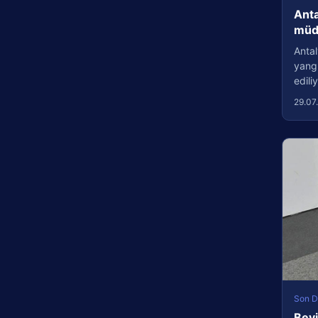
Anta
müda
Antal
yang
edil
29.07
Son D
Beyi