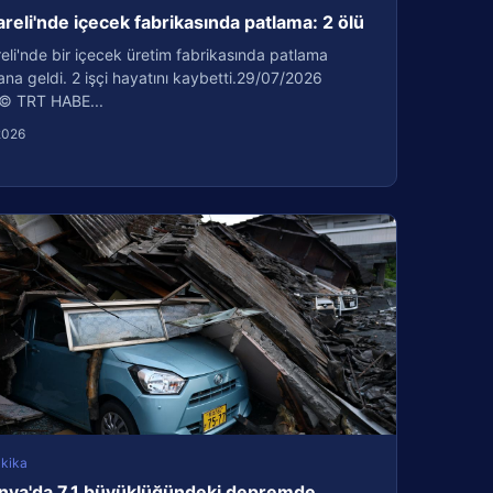
areli'nde içecek fabrikasında patlama: 2 ölü
reli'nde bir içecek üretim fabrikasında patlama
a geldi. 2 işçi hayatını kaybetti.29/07/2026
© TRT HABE...
2026
kika
nya'da 7,1 büyüklüğündeki depremde