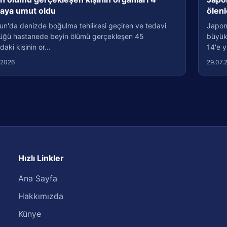
taya umut oldu
ölenl
un'da denizde boğulma tehlikesi geçiren ve tedavi
Japon
üğü hastanede beyin ölümü gerçekleşen 45
büyük
daki kişinin or...
14'e y
.2026
29.07.
Hızlı Linkler
Ana Sayfa
Hakkımızda
Künye