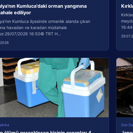
lya'nın Kumluca'daki orman yangınına
Kırkl
hale ediliyor
Kırkla
meydan
ya'nın Kumluca ilçesinde ormanlık alanda çıkan
16:44
ına havadan ve karadan müdahale
iyor.29/07/2026 16:50© TRT H...
29.07.
.2026
akika
Son Da
n ölümü gerçekleşen kişinin organları 4
Japo