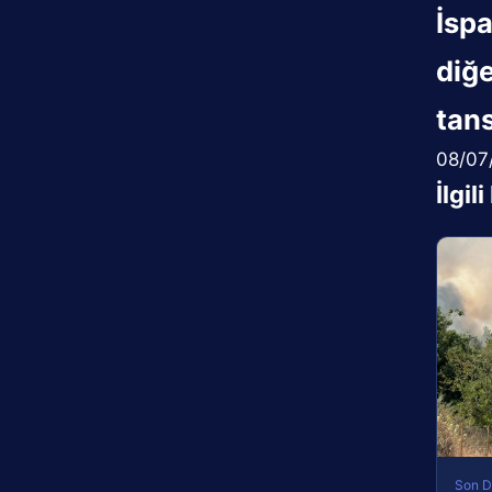
İspa
diğe
tan
08/07
İlgil
Son D