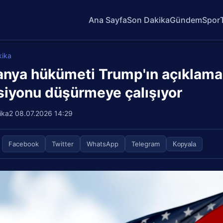
Ana Sayfa
Son Dakika
Gündem
Spor
kika
anya hükümeti Trump'ın açıklamal
siyonu düşürmeye çalışıyor
ika2
08.07.2026 14:29
Facebook
Twitter
WhatsApp
Telegram
Kopyala