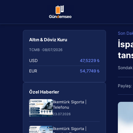
Son Da
Altın & Döviz Kuru
İsp
TCMB · 08/07/2026
tan
USD
47,5229 ₺
Sondak
EUR
54,7749 ₺
Paylaş:
Özel Haberler
İlkemtürk Sigorta |
Telefonu
23.07.2026
İlkemtürk Sigorta |