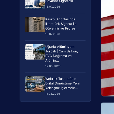
Seyahat Sigortası
18.07.2026
Kasko Sigortasında
İlkemtürk Sigorta ile
Güvenilir ve Profes...
16.07.2026
Uğurlu Alüminyum
Torbalı | Cam Balkon,
PVC Doğrama ve
Alümin...
12.05.2026
Webrek Tasarım’dan
Dijital Dönüşüme Yeni
Yaklaşım: İşletmele...
11.02.2026