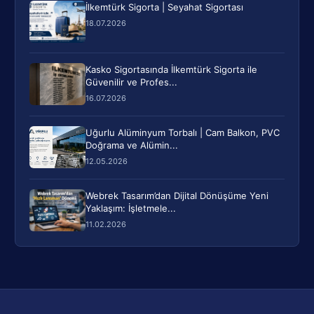
İlkemtürk Sigorta | Seyahat Sigortası
18.07.2026
Kasko Sigortasında İlkemtürk Sigorta ile
Güvenilir ve Profes...
16.07.2026
Uğurlu Alüminyum Torbalı | Cam Balkon, PVC
Doğrama ve Alümin...
12.05.2026
Webrek Tasarım’dan Dijital Dönüşüme Yeni
Yaklaşım: İşletmele...
11.02.2026