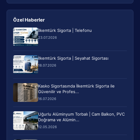
Özel Haberler
İlkemtürk Sigorta | Telefonu
23.07.2026
İlkemtürk Sigorta | Seyahat Sigortası
18.07.2026
Kasko Sigortasında İlkemtürk Sigorta ile
Güvenilir ve Profes...
16.07.2026
Uğurlu Alüminyum Torbalı | Cam Balkon, PVC
Doğrama ve Alümin...
12.05.2026