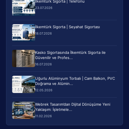
İlkemtürk Sigorta | Telefonu
23.07.2026
İlkemtürk Sigorta | Seyahat Sigortası
18.07.2026
Kasko Sigortasında İlkemtürk Sigorta ile
Güvenilir ve Profes...
16.07.2026
Uğurlu Alüminyum Torbalı | Cam Balkon, PVC
Doğrama ve Alümin...
12.05.2026
Webrek Tasarım’dan Dijital Dönüşüme Yeni
Yaklaşım: İşletmele...
11.02.2026