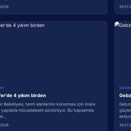
.2026
29.07.
em
Günde
fer'de 4 yıkım birden
Gebze
er Belediyesi, tarım alanlarının korunması için imara
Gebze 
ı yapılarla mücadelesini sürdürüyor. Bu kapsamda
güçlen
ı...
ekliyo
.2026
29.07.