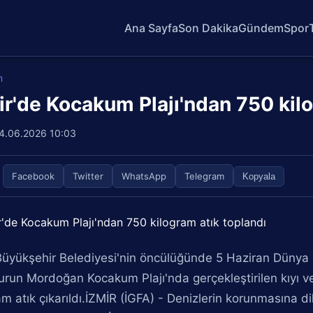
Ana Sayfa
Son Dakika
Gündem
Spor
m
ir'de Kocakum Plajı'ndan 750 kilo
4.06.2026 10:03
Facebook
Twitter
WhatsApp
Telegram
Kopyala
Büyükşehir Belediyesi'nin öncülüğünde 5 Haziran Dünya 
run Mordoğan Kocakum Plajı'nda gerçekleştirilen kıyı ve
am atık çıkarıldı.İZMİR (İGFA) - Denizlerin korunmasına d