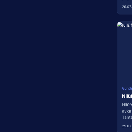
29.07
Günd
Nilü
Nilüf
aykır
Tahtal
29.07