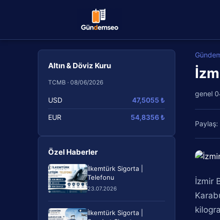
Günde
Altın & Döviz Kuru
İzm
TCMB · 08/06/2026
genel
0
USD
47,5055 ₺
EUR
54,8356 ₺
Paylaş:
Özel Haberler
İlkemtürk Sigorta |
Telefonu
İzmir 
23.07.2026
Karabu
kilogr
İlkemtürk Sigorta |