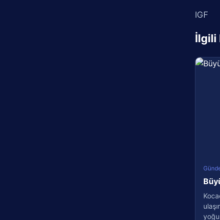
IGF
İlgil
Günd
Büyü
Kocae
ulaşı
yoğun