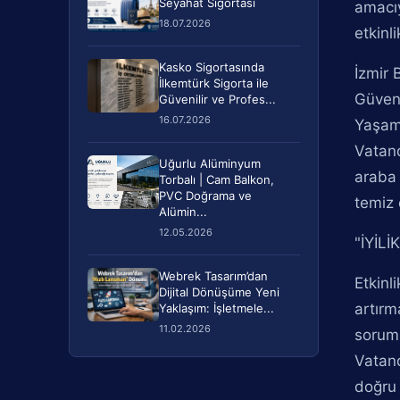
Seyahat Sigortası
amacıy
18.07.2026
etkinl
Kasko Sigortasında
İzmir
İlkemtürk Sigorta ile
Güvenl
Güvenilir ve Profes...
16.07.2026
Yaşam 
Vatand
Uğurlu Alüminyum
araba 
Torbalı | Cam Balkon,
PVC Doğrama ve
temiz 
Alümin...
12.05.2026
"İYİL
Webrek Tasarım’dan
Etkinl
Dijital Dönüşüme Yeni
artırm
Yaklaşım: İşletmele...
11.02.2026
soruml
Vatand
doğru 