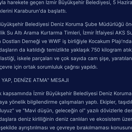
la harekete geçen İzmir Büyükşehir Belediyesi, 5 Hazi
iklerini Karaburun'da başlattı.
 Büyükşehir Belediyesi Deniz Koruma Şube Müdürlüğü ön
ik Su Altı Arama Kurtarma Timleri, İzmir İtfaiyesi AKS 
Dostları Derneği ve WWF iş birliğiyle Kocakum Plajı'nda kı
aşların da katıldığı temizlikte yaklaşık 750 kilogram atık
lastiği, iskele parçaları ve çok sayıda cam şişe, yaratıla
çevre için ortak sorumluluk çağrısı yapıldı.
İK YAP, DENİZE ATMA" MESAJI
ik kapsamında İzmir Büyükşehir Belediyesi Deniz Koruma 
aya yönelik bilgilendirme çalışmaları yaptı. Ekipler, taşıdı
uyuz" ve "Mavi düşün, geleceğin ol" yazılı dövizlerle de
aşlara deniz kirliliğinin deniz canlıları ve ekosistem üzeri
şekilde ayrıştırılması ve çevreye bırakılmaması konusu