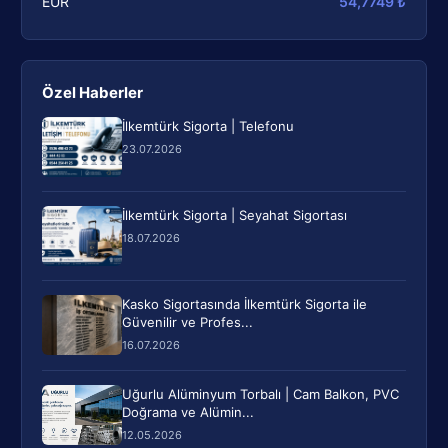
EUR
54,7749 ₺
Özel Haberler
İlkemtürk Sigorta | Telefonu
23.07.2026
İlkemtürk Sigorta | Seyahat Sigortası
18.07.2026
Kasko Sigortasında İlkemtürk Sigorta ile
Güvenilir ve Profes...
16.07.2026
Uğurlu Alüminyum Torbalı | Cam Balkon, PVC
Doğrama ve Alümin...
12.05.2026