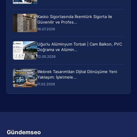
Kasko Sigortasında İlkemtürk Sigorta ile
Güvenilir ve Profes...
16.07.2026
Uğurlu Alüminyum Torbalı | Cam Balkon, PVC
Doğrama ve Alümin...
12.05.2026
Webrek Tasarım’dan Dijital Dönüşüme Yeni
Yaklaşım: İşletmele...
11.02.2026
Gündemseo