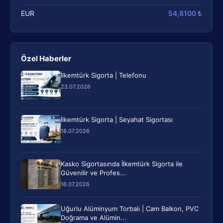
EUR
54,8100 ₺
Özel Haberler
İlkemtürk Sigorta | Telefonu
23.07.2026
İlkemtürk Sigorta | Seyahat Sigortası
18.07.2026
Kasko Sigortasında İlkemtürk Sigorta ile
Güvenilir ve Profes...
16.07.2026
Uğurlu Alüminyum Torbalı | Cam Balkon, PVC
Doğrama ve Alümin...