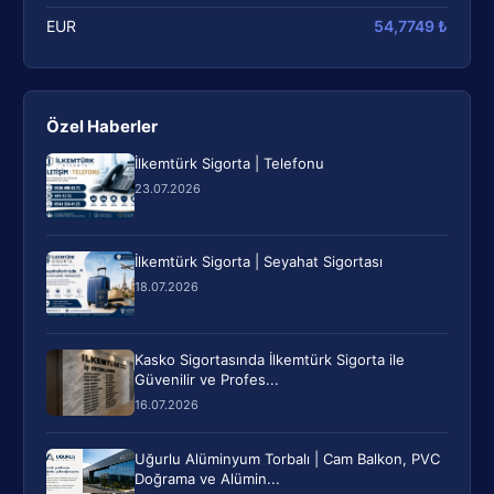
EUR
54,7749 ₺
Özel Haberler
İlkemtürk Sigorta | Telefonu
23.07.2026
İlkemtürk Sigorta | Seyahat Sigortası
18.07.2026
Kasko Sigortasında İlkemtürk Sigorta ile
Güvenilir ve Profes...
16.07.2026
Uğurlu Alüminyum Torbalı | Cam Balkon, PVC
Doğrama ve Alümin...