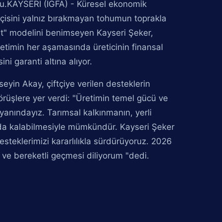
du.KAYSERİ (İGFA) - Küresel ekonomik
ftçisini yalnız bırakmayan tohumun toprakla
et" modelini benimseyen Kayseri Şeker,
retimin her aşamasında üreticinin finansal
ni garanti altına alıyor.
eyin Akay, çiftçiye verilen desteklerin
rüşlere yer verdi: "Üretimin temel gücü ve
 yanındayız. Tarımsal kalkınmanın, yerli
rlada kalabilmesiyle mümkündür. Kayseri Şeker
esteklerimizi kararlılıkla sürdürüyoruz. 2026
ı ve bereketli geçmesi diliyorum "dedi.