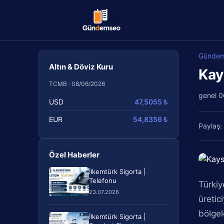
Günde
Altın & Döviz Kuru
Kay
TCMB · 08/06/2026
genel
0
USD
47,5055 ₺
EUR
54,8356 ₺
Paylaş:
Özel Haberler
İlkemtürk Sigorta |
Telefonu
​Türki
23.07.2026
üretic
bölgel
İlkemtürk Sigorta |