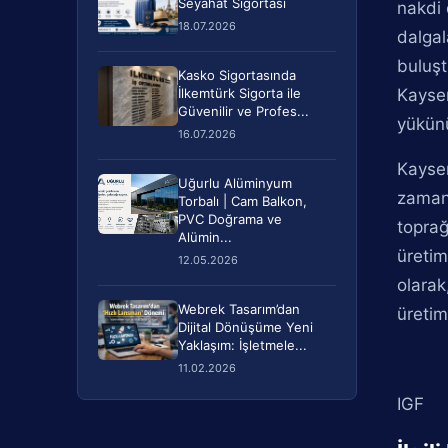
Seyahat Sigortası
nakdi 
18.07.2026
dalgal
buluşt
Kasko Sigortasında
İlkemtürk Sigorta ile
Kayser
Güvenilir ve Profes...
yükünü
16.07.2026
Kayser
Uğurlu Alüminyum
zamanı
Torbalı | Cam Balkon,
PVC Doğrama ve
toprağ
Alümin...
üretim
12.05.2026
olarak
Webrek Tasarım’dan
üretim
Dijital Dönüşüme Yeni
Yaklaşım: İşletmele...
11.02.2026
IGF