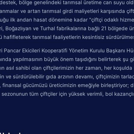
destek, bölge genelindeki tarımsal üretime can suyu ol
anmalar ve artan tarımsal girdi maliyetleri karşısında çi
uğu ilk andan hasat dönemine kadar "çiftçi odaklı hizm
i, Boğazlıyan ve Turhal fabrikalarına bağlı 21 bölgede ü
 hafifleterek tarımsal faaliyetlerin kesintisiz sürdürülmesi
i Pancar Ekicileri Kooperatifi Yönetim Kurulu Başkanı Hüs
nda yapılmasının büyük önem taşıdığını belirterek şu gö
ın asıl sahibi olan çiftçilerimizin her zaman, her koşulda
in ve sürdürülebilir gıda arzının devamı, çiftçimizin ta
, finansal gücümüzü üreticimizin emeğiyle birleştiriyor; d
 sezonunun tüm çiftçiler için yüksek verimli, bol kazançl