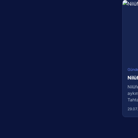
Günd
Nilü
Nilüf
aykır
Tahtal
29.07