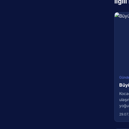
İlgil
Günd
Büyü
Kocae
ulaşı
yoğun
29.07