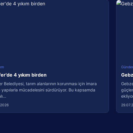
em
Günde
fer'de 4 yıkım birden
Gebze
er Belediyesi, tarım alanlarının korunması için imara
Gebze 
ı yapılarla mücadelesini sürdürüyor. Bu kapsamda
güçlen
ı...
ekliyo
.2026
29.07.