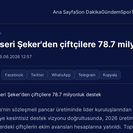
Ana Sayfa
Son Dakika
Gündem
Spor
m
seri Şeker'den çiftçilere 78.7 mi
6.06.2026 12:57
Facebook
Twitter
WhatsApp
Telegram
Kopyala
ye'nin sözleşmeli pancar üretiminde lider kuruluşlarından 
iye kesintisiz destek vizyonu doğrultusunda, 2026 üret
erdeki çiftçilerin ekim avansları hesaplarına yatırıldı. T