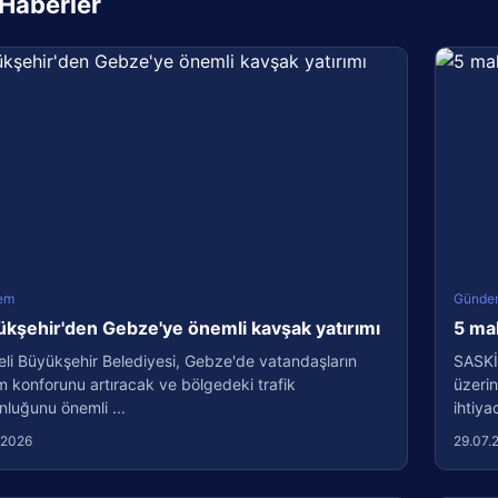
i Haberler
em
Günde
kşehir'den Gebze'ye önemli kavşak yatırımı
5 ma
li Büyükşehir Belediyesi, Gebze'de vatandaşların
SASKİ
m konforunu artıracak ve bölgedeki trafik
üzerin
luğunu önemli ...
ihtiyac
.2026
29.07.