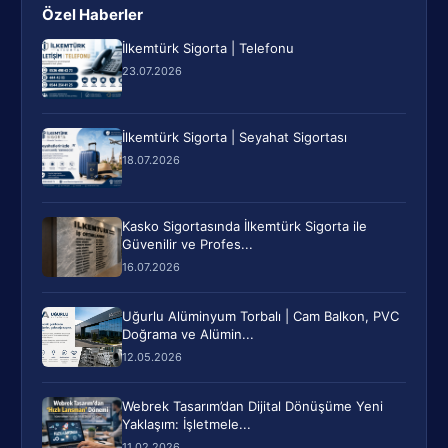
Özel Haberler
İlkemtürk Sigorta | Telefonu
23.07.2026
İlkemtürk Sigorta | Seyahat Sigortası
18.07.2026
Kasko Sigortasında İlkemtürk Sigorta ile
Güvenilir ve Profes...
16.07.2026
Uğurlu Alüminyum Torbalı | Cam Balkon, PVC
Doğrama ve Alümin...
12.05.2026
Webrek Tasarım’dan Dijital Dönüşüme Yeni
Yaklaşım: İşletmele...
11.02.2026