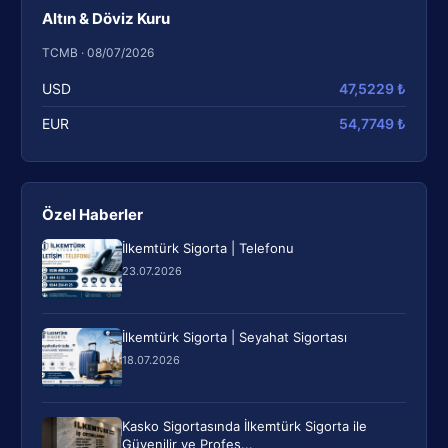
Altın & Döviz Kuru
TCMB · 08/07/2026
USD
47,5229 ₺
EUR
54,7749 ₺
Özel Haberler
İlkemtürk Sigorta | Telefonu
23.07.2026
İlkemtürk Sigorta | Seyahat Sigortası
18.07.2026
Kasko Sigortasında İlkemtürk Sigorta ile
Güvenilir ve Profes...