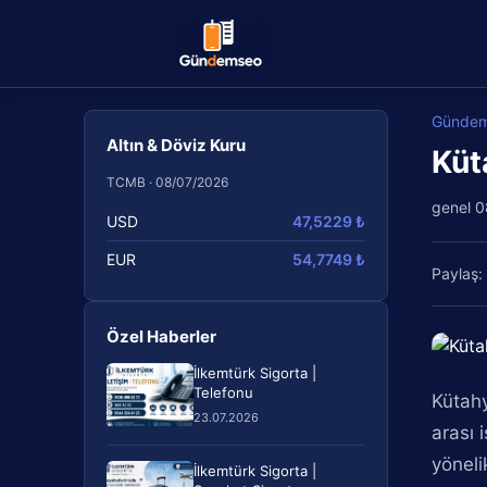
Günde
Altın & Döviz Kuru
Küt
TCMB · 08/07/2026
genel
0
USD
47,5229 ₺
EUR
54,7749 ₺
Paylaş:
Özel Haberler
İlkemtürk Sigorta |
Telefonu
Kütahy
23.07.2026
arası 
yöneli
İlkemtürk Sigorta |