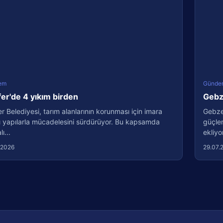
em
Günde
fer'de 4 yıkım birden
Gebze
er Belediyesi, tarım alanlarının korunması için imara
Gebze 
ı yapılarla mücadelesini sürdürüyor. Bu kapsamda
güçlen
ı...
ekliyo
.2026
29.07.