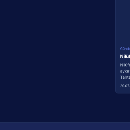
Günd
Nilü
Nilüf
aykır
Tahtal
29.07