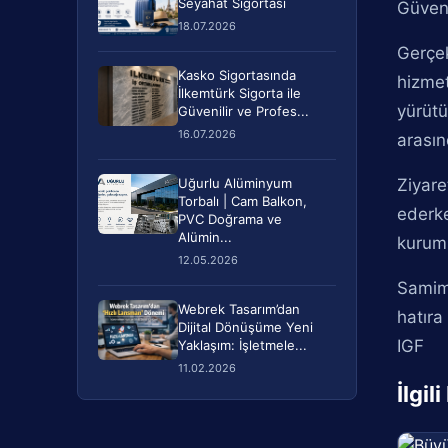
Seyahat Sigortası
Güvenl
18.07.2026
Gerçek
Kasko Sigortasında
hizmet
İlkemtürk Sigorta ile
yürütü
Güvenilir ve Profes...
16.07.2026
arasın
Uğurlu Alüminyum
Ziyare
Torbalı | Cam Balkon,
ederke
PVC Doğrama ve
Alümin...
kuruml
12.05.2026
Samimi
Webrek Tasarım’dan
hatıra
Dijital Dönüşüme Yeni
IGF
Yaklaşım: İşletmele...
11.02.2026
İlgil