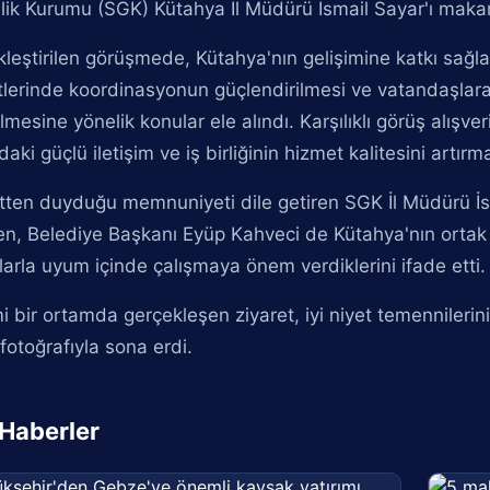
ik Kurumu (SGK) Kütahya İl Müdürü İsmail Sayar'ı makam
leştirilen görüşmede, Kütahya'nın gelişimine katkı sağla
lerinde koordinasyonun güçlendirilmesi ve vatandaşlara 
lmesine yönelik konular ele alındı. Karşılıklı görüş alışve
daki güçlü iletişim ve iş birliğinin hizmet kalitesini artı
tten duyduğu memnuniyeti dile getiren SGK İl Müdürü İ
n, Belediye Başkanı Eyüp Kahveci de Kütahya'nın ortak
arla uyum içinde çalışmaya önem verdiklerini ifade etti.
 bir ortamda gerçekleşen ziyaret, iyi niyet temennilerin
 fotoğrafıyla sona erdi.
i Haberler