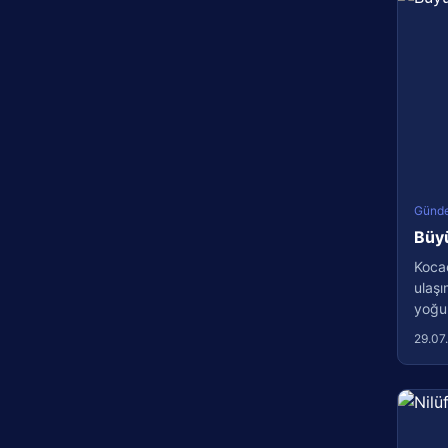
Günd
Büyü
Kocae
ulaşı
yoğun
29.07