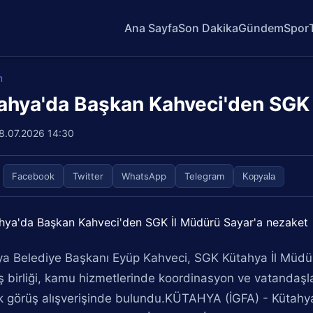
Ana Sayfa
Son Dakika
Gündem
Spor
m
ahya'da Başkan Kahveci'den SGK 
8.07.2026 14:30
Facebook
Twitter
WhatsApp
Telegram
Kopyala
a Belediye Başkanı Eyüp Kahveci, SGK Kütahya İl Müdürü
iş birliği, kamu hizmetlerinde koordinasyon ve vatandaşla
k görüş alışverişinde bulundu.KÜTAHYA (İGFA) - Kütahy