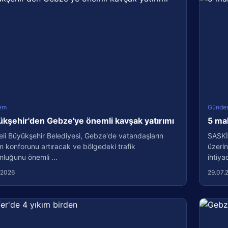
em
Günde
kşehir'den Gebze'ye önemli kavşak yatırımı
5 ma
li Büyükşehir Belediyesi, Gebze'de vatandaşların
SASKİ
m konforunu artıracak ve bölgedeki trafik
üzerin
luğunu önemli ...
ihtiyac
.2026
29.07.