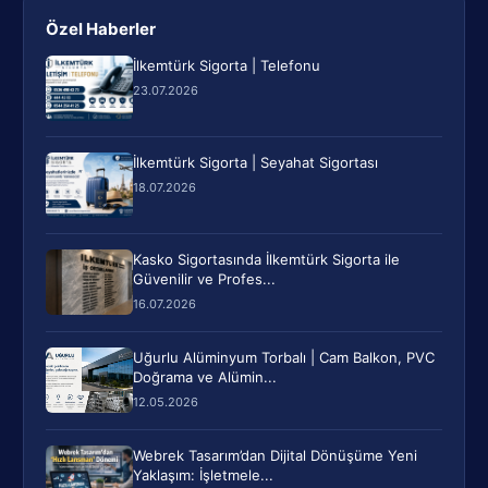
Özel Haberler
İlkemtürk Sigorta | Telefonu
23.07.2026
İlkemtürk Sigorta | Seyahat Sigortası
18.07.2026
Kasko Sigortasında İlkemtürk Sigorta ile
Güvenilir ve Profes...
16.07.2026
Uğurlu Alüminyum Torbalı | Cam Balkon, PVC
Doğrama ve Alümin...
12.05.2026
Webrek Tasarım’dan Dijital Dönüşüme Yeni
Yaklaşım: İşletmele...