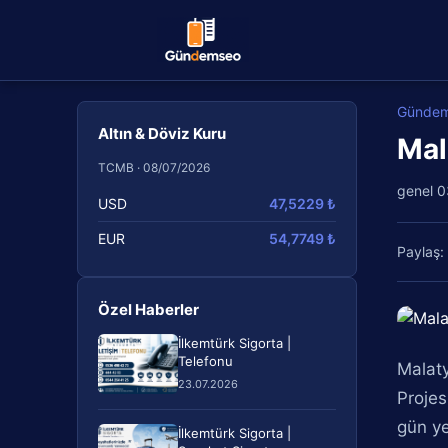
Günde
Altın & Döviz Kuru
Mal
TCMB · 08/07/2026
genel
0
USD
47,5229 ₺
EUR
54,7749 ₺
Paylaş:
Özel Haberler
İlkemtürk Sigorta |
Telefonu
Malaty
23.07.2026
Projes
gün ye
İlkemtürk Sigorta |