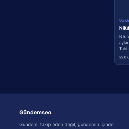
Günd
Nilü
Nilüf
aykır
Tahtal
29.07
Gündemseo
Gündemi takip eden değil, gündemin içinde