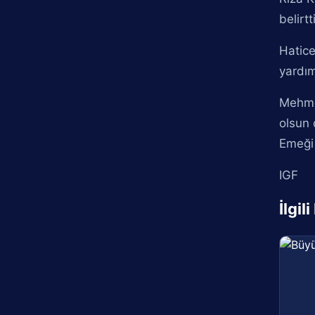
belirtti
Hatice
yardım
Mehmet
olsun 
Emeği
IGF
İlgil