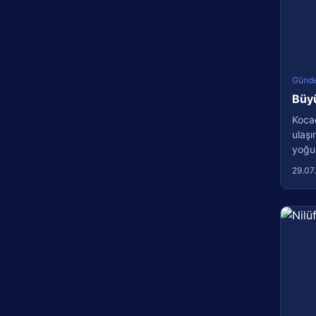
Günd
Büyü
Kocae
ulaşı
yoğun
29.07