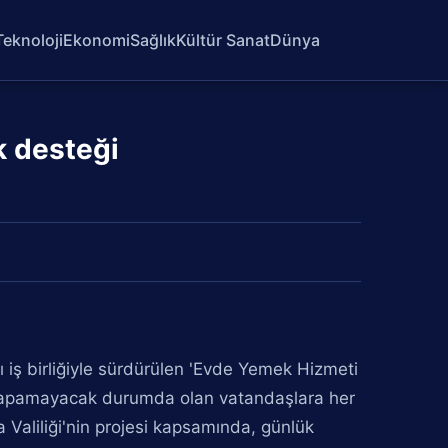
Teknoloji
Ekonomi
Sağlık
Kültür Sanat
Dünya
k desteği
ı iş birliğiyle sürdürülen 'Evde Yemek Hizmeti
k yapamayacak durumda olan vatandaşlara her
aliliği'nin projesi kapsamında, günlük