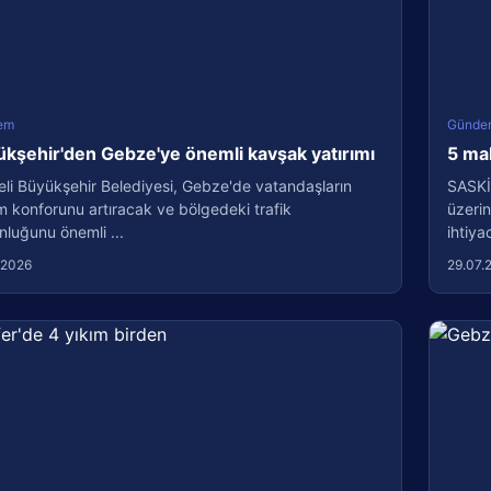
em
Günde
kşehir'den Gebze'ye önemli kavşak yatırımı
5 ma
li Büyükşehir Belediyesi, Gebze'de vatandaşların
SASKİ
m konforunu artıracak ve bölgedeki trafik
üzerin
luğunu önemli ...
ihtiyac
.2026
29.07.