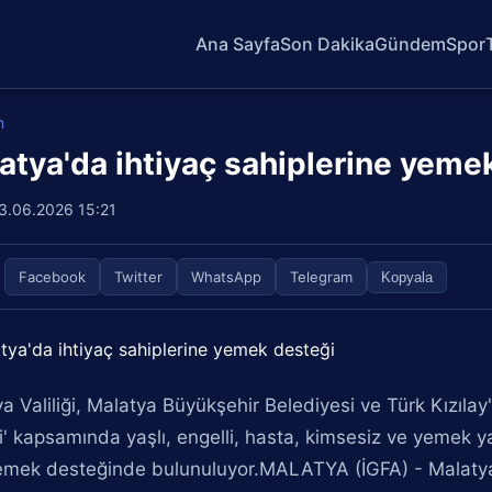
Ana Sayfa
Son Dakika
Gündem
Spor
m
atya'da ihtiyaç sahiplerine yeme
3.06.2026 15:21
Facebook
Twitter
WhatsApp
Telegram
Kopyala
a Valiliği, Malatya Büyükşehir Belediyesi ve Türk Kızılay'
i' kapsamında yaşlı, engelli, hasta, kimsesiz ve yeme
mek desteğinde bulunuluyor.MALATYA (İGFA) - Malatya V