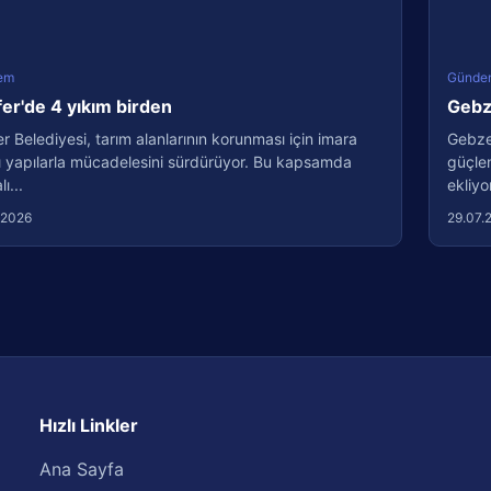
em
Günde
fer'de 4 yıkım birden
Gebze
er Belediyesi, tarım alanlarının korunması için imara
Gebze 
ı yapılarla mücadelesini sürdürüyor. Bu kapsamda
güçlen
ı...
ekliyo
.2026
29.07.
Hızlı Linkler
Ana Sayfa