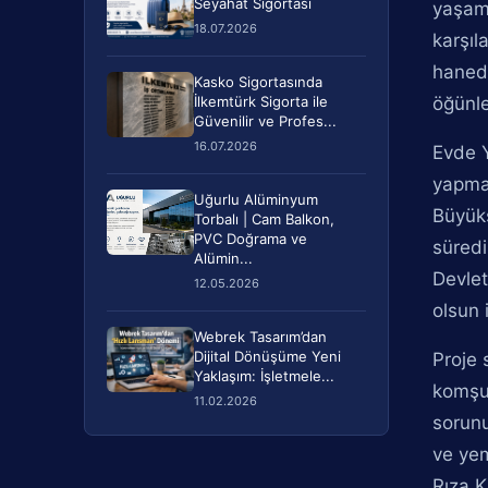
Seyahat Sigortası
yaşaml
18.07.2026
karşıl
hanede
Kasko Sigortasında
İlkemtürk Sigorta ile
öğünle
Güvenilir ve Profes...
16.07.2026
Evde Y
yapma
Uğurlu Alüminyum
Büyükş
Torbalı | Cam Balkon,
PVC Doğrama ve
süredi
Alümin...
Devlet
12.05.2026
olsun 
Webrek Tasarım’dan
Dijital Dönüşüme Yeni
Proje 
Yaklaşım: İşletmele...
komşu
11.02.2026
sorunu
ve yem
Rıza K