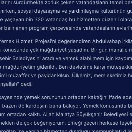
arını sürdürmekte zorluk çeken vatandaşların temel besl
anırken, sosyal dayanışma ve yardımlaşma kültürünün g
 yaşayan bin 320 vatandaş bu hizmetten düzenli olarak 
r belirlenen program çerçevesinde vatandaşların evlerin
emek Hizmeti Projesi'ni değerlendiren Abdulvahap İrkil
 konusunda çok mağduriyet yaşadım. Bir gün mahalle 
ehir Belediyesini aradı ve yemek alabilmem için kaydımı o
r mağduriyetim giderildi. Ben devletime karşı müteşekki
imi muzaffer ve payidar kılsın. Ülkemiz, memleketimiz 
inşallah" dedi.
sayesinde yemek sorununun ortadan kaktığını ifade eden
 bazen de kardeşim bana bakıyor. Yemek konusunda bi
m ortadan kalktı. Allah Malatya Büyükşehir Belediyesi e
ekleri de çok beğeniyorum. Emeği geçen herkese teşekk
ıroğlan ise yapılan hizmetten duyduğu memnuniyeti dile 