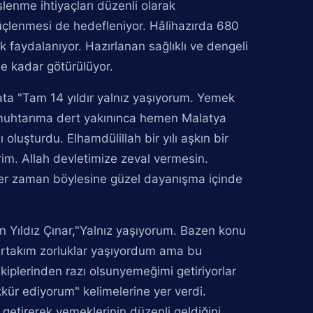
enme ihtiyaçları düzenli olarak
üçlenmesi de hedefleniyor. Hâlihazırda 680
faydalanıyor. Hazırlanan sağlıklı ve dengeli
e kadar götürülüyor.
ata "Tam 14 yıldır yalnız yaşıyorum. Yemek
muhtarıma dert yakınınca hemen Malatya
luşturdu. Elhamdülillah bir yılı aşkın bir
rim. Allah devletimize zeval vermesin.
her zaman böylesine güzel dayanışma içinde
 Yıldız Çınar,"Yalnız yaşıyorum. Bazen konu
rtakım zorluklar yaşıyordum ama bu
kiplerinden razı olsunyemeğimi getiriyorlar
ür ediyorum" kelimelerine yer verdi.
getirerek yemeklerinin düzenli geldiğini