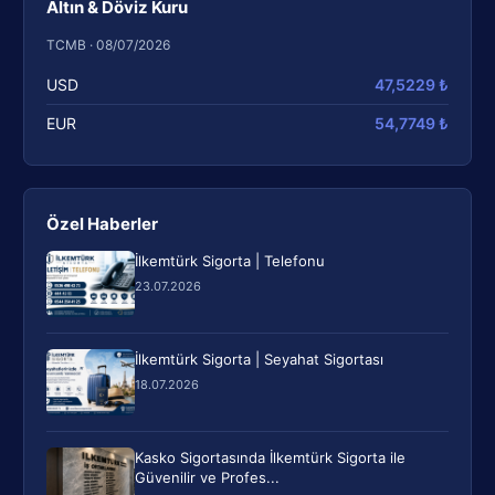
Altın & Döviz Kuru
TCMB · 08/07/2026
USD
47,5229 ₺
EUR
54,7749 ₺
Özel Haberler
İlkemtürk Sigorta | Telefonu
23.07.2026
İlkemtürk Sigorta | Seyahat Sigortası
18.07.2026
Kasko Sigortasında İlkemtürk Sigorta ile
Güvenilir ve Profes...