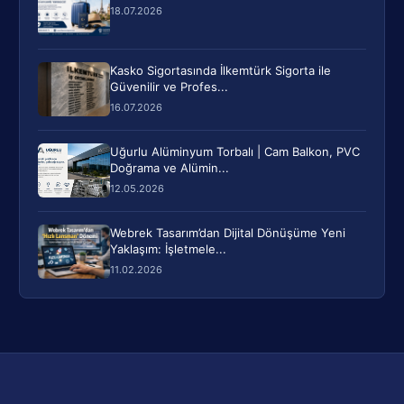
18.07.2026
Kasko Sigortasında İlkemtürk Sigorta ile
Güvenilir ve Profes...
16.07.2026
Uğurlu Alüminyum Torbalı | Cam Balkon, PVC
Doğrama ve Alümin...
12.05.2026
Webrek Tasarım’dan Dijital Dönüşüme Yeni
Yaklaşım: İşletmele...
11.02.2026