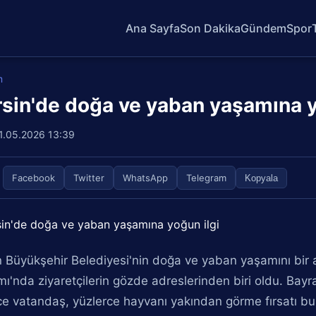
Ana Sayfa
Son Dakika
Gündem
Spor
m
sin'de doğa ve yaban yaşamına y
1.05.2026 13:39
Facebook
Twitter
WhatsApp
Telegram
Kopyala
 Büyükşehir Belediyesi'nin doğa ve yaban yaşamını bir 
ı'nda ziyaretçilerin gözde adreslerinden biri oldu. Bayra
ce vatandaş, yüzlerce hayvanı yakından görme fırsatı b