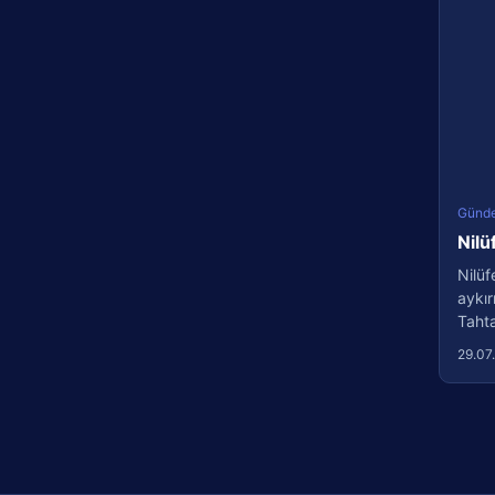
Günd
Nilü
Nilüf
aykır
Tahtal
29.07