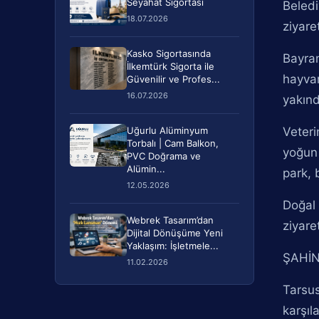
Seyahat Sigortası
Beledi
18.07.2026
ziyare
Kasko Sigortasında
Bayram
İlkemtürk Sigorta ile
hayvan
Güvenilir ve Profes...
16.07.2026
yakın
Uğurlu Alüminyum
Veteri
Torbalı | Cam Balkon,
yoğun 
PVC Doğrama ve
Alümin...
park, 
12.05.2026
Doğal 
Webrek Tasarım’dan
ziyare
Dijital Dönüşüme Yeni
Yaklaşım: İşletmele...
ŞAHİN
11.02.2026
Tarsus
karşıl