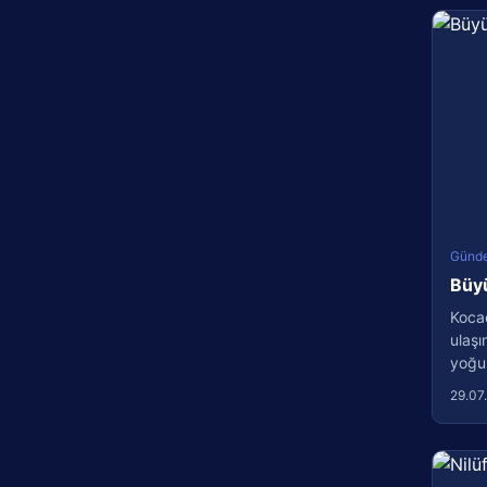
Günd
Büyü
Kocae
ulaşı
yoğun
29.07