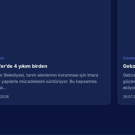
em
Günde
fer'de 4 yıkım birden
Gebze
er Belediyesi, tarım alanlarının korunması için imara
Gebze 
ı yapılarla mücadelesini sürdürüyor. Bu kapsamda
güçlen
ı...
ekliyo
.2026
29.07.