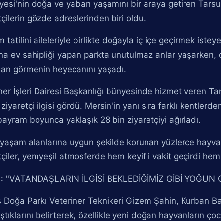
yesi'nin doğa ve yaban yaşamını bir araya getiren Tars
tçilerin gözde adreslerinden biri oldu.
 tatilini aileleriyle birlikte doğayla iç içe geçirmek iste
a ev sahipliği yapan parkta unutulmaz anlar yaşarken, ço
dan görmenin heyecanını yaşadı.
ner İşleri Dairesi Başkanlığı bünyesinde hizmet veren 
ziyaretçi ilgisi gördü. Mersin'in yanı sıra farklı kentlerd
bayram boyunca yaklaşık 28 bin ziyaretçiyi ağırladı.
yaşam alanlarına uygun şekilde korunan yüzlerce hayvan
tçiler, yemyeşil atmosferde hem keyifli vakit geçirdi h
: "VATANDAŞLARIN İLGİSİ BEKLEDİĞİMİZ GİBİ YOĞUN
 Doğa Parkı Veteriner Teknikeri Gizem Şahin, Kurban Bay
aştıklarını belirterek, özellikle yeni doğan hayvanların ç