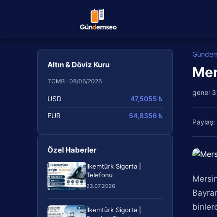
Günde
Altın & Döviz Kuru
Mer
TCMB · 08/06/2026
genel
3
USD
47,5055 ₺
EUR
54,8356 ₺
Paylaş:
Özel Haberler
İlkemtürk Sigorta |
Telefonu
Mersin
23.07.2026
Bayram
binler
İlkemtürk Sigorta |