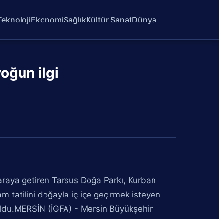
Teknoloji
Ekonomi
Sağlık
Kültür Sanat
Dünya
oğun ilgi
araya getiren Tarsus Doğa Parkı, Kurban
m tatilini doğayla iç içe geçirmek isteyen
uldu.MERSİN (İGFA) - Mersin Büyükşehir