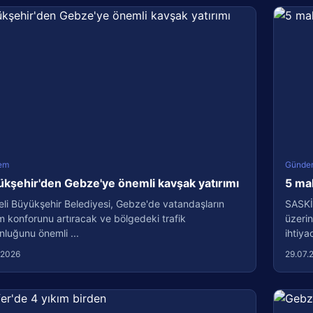
em
Günde
kşehir'den Gebze'ye önemli kavşak yatırımı
5 ma
li Büyükşehir Belediyesi, Gebze'de vatandaşların
SASKİ
m konforunu artıracak ve bölgedeki trafik
üzerin
luğunu önemli ...
ihtiyac
.2026
29.07.