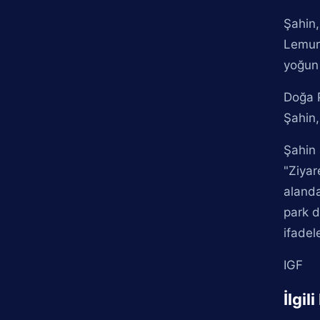
Şahin,
Lemurl
yoğun 
Doğa P
Şahin,
Şahin 
"Ziyar
alanda
park d
ifadel
IGF
İlgil