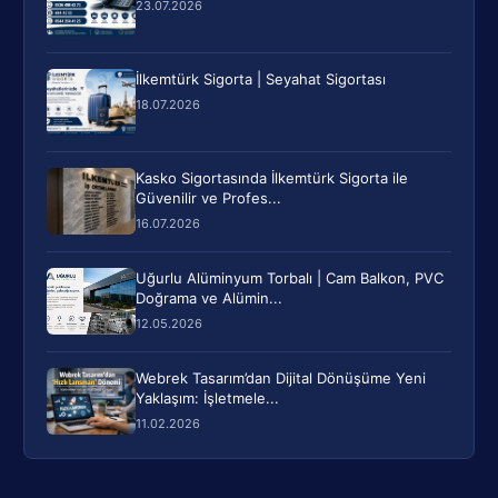
23.07.2026
İlkemtürk Sigorta | Seyahat Sigortası
18.07.2026
Kasko Sigortasında İlkemtürk Sigorta ile
Güvenilir ve Profes...
16.07.2026
Uğurlu Alüminyum Torbalı | Cam Balkon, PVC
Doğrama ve Alümin...
12.05.2026
Webrek Tasarım’dan Dijital Dönüşüme Yeni
Yaklaşım: İşletmele...
11.02.2026