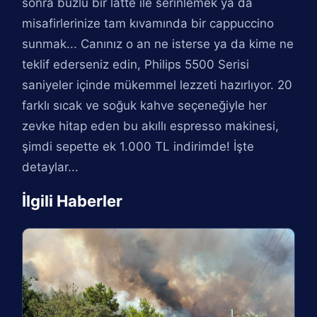
sonra buzlu bir latte ile serinlemek ya da
misafirlerinize tam kıvamında bir cappuccino
sunmak... Canınız o an ne isterse ya da kime ne
teklif ederseniz edin, Philips 5500 Serisi
saniyeler içinde mükemmel lezzeti hazırlıyor. 20
farklı sıcak ve soğuk kahve seçeneğiyle her
zevke hitap eden bu akıllı espresso makinesi,
şimdi sepette ek 1.000 TL indirimde! İşte
detaylar...
İlgili Haberler