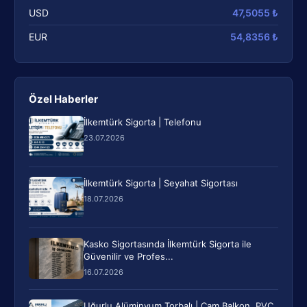
USD
47,5055 ₺
EUR
54,8356 ₺
Özel Haberler
İlkemtürk Sigorta | Telefonu
23.07.2026
İlkemtürk Sigorta | Seyahat Sigortası
18.07.2026
Kasko Sigortasında İlkemtürk Sigorta ile
Güvenilir ve Profes...
16.07.2026
Uğurlu Alüminyum Torbalı | Cam Balkon, PVC