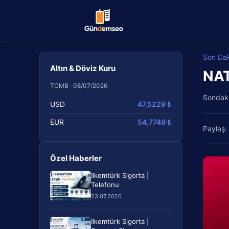
Son Da
Altın & Döviz Kuru
NAT
TCMB · 08/07/2026
Sondak
USD
47,5229 ₺
EUR
54,7749 ₺
Paylaş:
Özel Haberler
İlkemtürk Sigorta |
Telefonu
23.07.2026
İlkemtürk Sigorta |