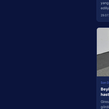
yang
edil
29.07
Son D
Beyi
has
Gires
görd