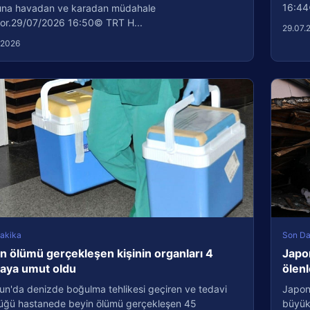
16:44
ına havadan ve karadan müdahale
iyor.29/07/2026 16:50© TRT H...
29.07.
.2026
akika
Son Da
n ölümü gerçekleşen kişinin organları 4
Japo
taya umut oldu
ölenl
un'da denizde boğulma tehlikesi geçiren ve tedavi
Japon
üğü hastanede beyin ölümü gerçekleşen 45
büyük