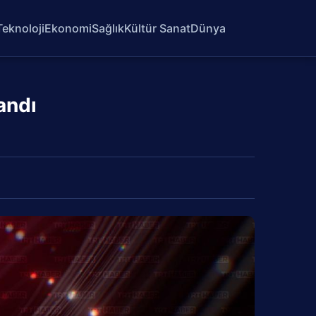
Teknoloji
Ekonomi
Sağlık
Kültür Sanat
Dünya
andı