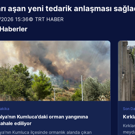
rı aşan yeni tedarik anlaşması sağla
/2026 15:36© TRT HABER
i Haberler
akika
Son Da
lya'nın Kumluca'daki orman yangınına
Kırkl
hale ediliyor
Kırkla
meydan
ya'nın Kumluca ilçesinde ormanlık alanda çıkan