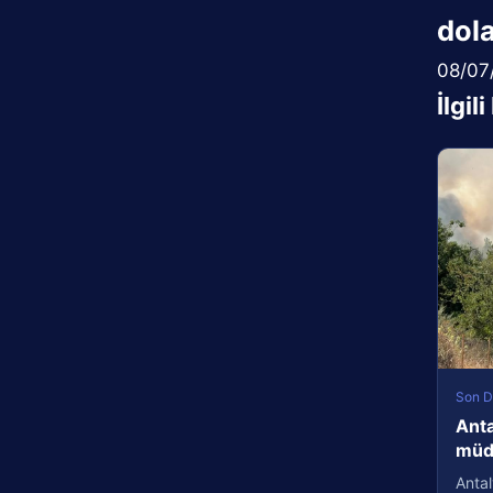
dola
08/07
İlgil
Son D
Anta
müda
Antal