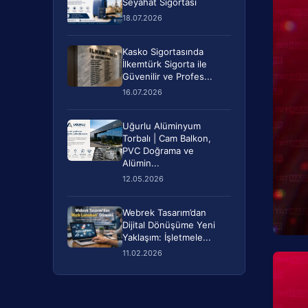
Seyahat Sigortası
18.07.2026
Kasko Sigortasında
İlkemtürk Sigorta ile
Güvenilir ve Profes...
16.07.2026
Uğurlu Alüminyum
Torbalı | Cam Balkon,
PVC Doğrama ve
Alümin...
12.05.2026
Webrek Tasarım’dan
Dijital Dönüşüme Yeni
Yaklaşım: İşletmele...
11.02.2026