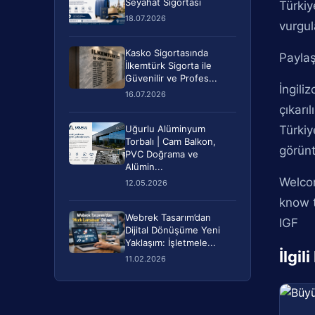
Seyahat Sigortası
Türkiy
18.07.2026
vurgul
Kasko Sigortasında
Paylaş
İlkemtürk Sigorta ile
Güvenilir ve Profes...
İngili
16.07.2026
çıkarı
Uğurlu Alüminyum
Türkiy
Torbalı | Cam Balkon,
görünt
PVC Doğrama ve
Alümin...
Welcom
12.05.2026
know 
Webrek Tasarım’dan
IGF
Dijital Dönüşüme Yeni
Yaklaşım: İşletmele...
İlgil
11.02.2026