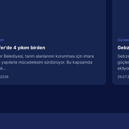
em
Günde
fer'de 4 yıkım birden
Gebze
er Belediyesi, tarım alanlarının korunması için imara
Gebze 
ı yapılarla mücadelesini sürdürüyor. Bu kapsamda
güçlen
ı...
ekliyo
.2026
29.07.