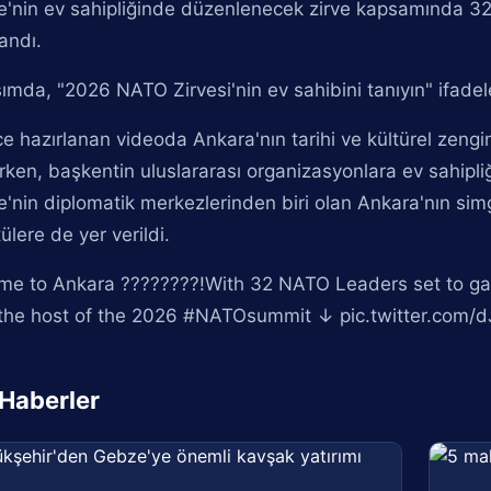
e'nin ev sahipliğinde düzenlenecek zirve kapsamında 32
andı.
ımda, "2026 NATO Zirvesi'nin ev sahibini tanıyın" ifadele
zce hazırlanan videoda Ankara'nın tarihi ve kültürel zengin
lırken, başkentin uluslararası organizasyonlara ev sahipl
e'nin diplomatik merkezlerinden biri olan Ankara'nın sim
ülere de yer verildi.
e to Ankara ????????!With 32 NATO Leaders set to gathe
the host of the 2026 #NATOsummit ↓ pic.twitter.com
i Haberler