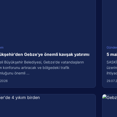
em
Günde
kşehir'den Gebze'ye önemli kavşak yatırımı
5 ma
li Büyükşehir Belediyesi, Gebze'de vatandaşların
SASKİ
m konforunu artıracak ve bölgedeki trafik
üzerin
luğunu önemli ...
ihtiyac
.2026
29.07.