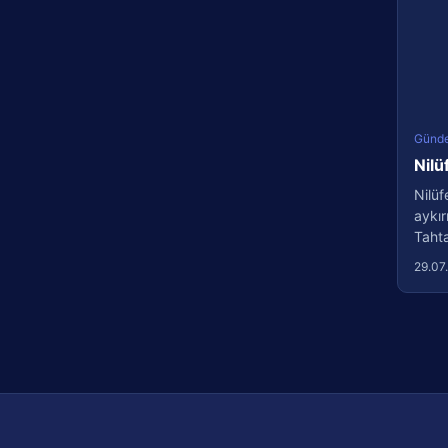
Günd
Nilü
Nilüf
aykır
Tahtal
29.07