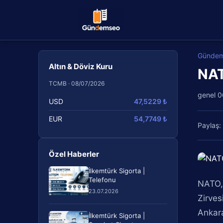
Günde
Altın & Döviz Kuru
NAT
TCMB · 08/07/2026
genel
0
USD
47,5229 ₺
EUR
54,7749 ₺
Paylaş:
Özel Haberler
İlkemtürk Sigorta |
Telefonu
NATO,
23.07.2026
Zirves
Ankara
İlkemtürk Sigorta |