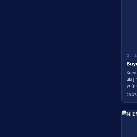
Günd
Büyü
Kocae
ulaşı
yoğun
29.07