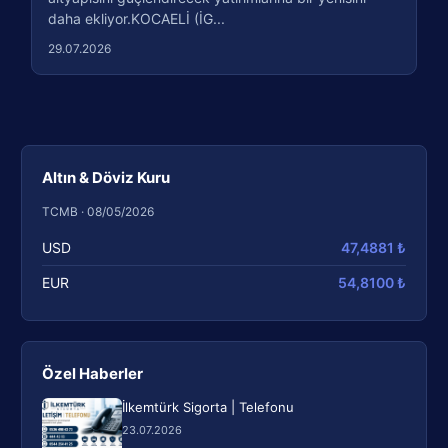
daha ekliyor.KOCAELİ (İG...
29.07.2026
Altın & Döviz Kuru
TCMB · 08/05/2026
USD
47,4881 ₺
EUR
54,8100 ₺
Özel Haberler
İlkemtürk Sigorta | Telefonu
23.07.2026