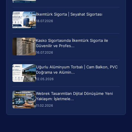
İlkemtürk Sigorta | Seyahat Sigortası
18.07.2026
Kasko Sigortasında İlkemtürk Sigorta ile
Güvenilir ve Profes...
16.07.2026
Uğurlu Alüminyum Torbalı | Cam Balkon, PVC
Doğrama ve Alümin...
12.05.2026
Webrek Tasarım’dan Dijital Dönüşüme Yeni
Yaklaşım: İşletmele...
11.02.2026