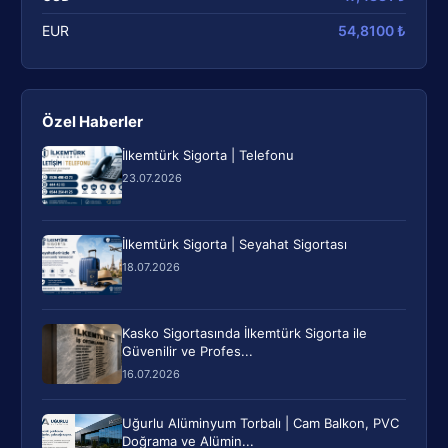
EUR
54,8100 ₺
Özel Haberler
İlkemtürk Sigorta | Telefonu
23.07.2026
İlkemtürk Sigorta | Seyahat Sigortası
18.07.2026
Kasko Sigortasında İlkemtürk Sigorta ile
Güvenilir ve Profes...
16.07.2026
Uğurlu Alüminyum Torbalı | Cam Balkon, PVC
Doğrama ve Alümin...