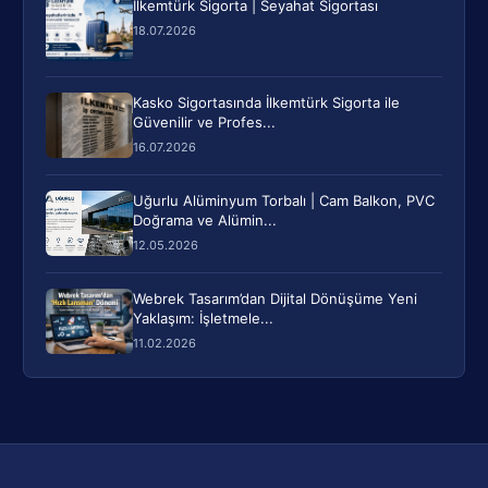
İlkemtürk Sigorta | Seyahat Sigortası
18.07.2026
Kasko Sigortasında İlkemtürk Sigorta ile
Güvenilir ve Profes...
16.07.2026
Uğurlu Alüminyum Torbalı | Cam Balkon, PVC
Doğrama ve Alümin...
12.05.2026
Webrek Tasarım’dan Dijital Dönüşüme Yeni
Yaklaşım: İşletmele...
11.02.2026