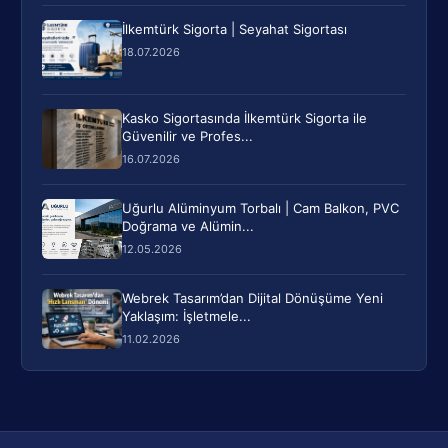
İlkemtürk Sigorta | Seyahat Sigortası
18.07.2026
Kasko Sigortasında İlkemtürk Sigorta ile
Güvenilir ve Profes...
16.07.2026
Uğurlu Alüminyum Torbalı | Cam Balkon, PVC
Doğrama ve Alümin...
12.05.2026
Webrek Tasarım’dan Dijital Dönüşüme Yeni
Yaklaşım: İşletmele...
11.02.2026