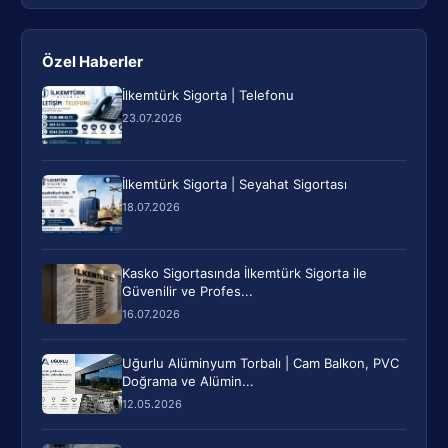
Özel Haberler
İlkemtürk Sigorta | Telefonu
23.07.2026
İlkemtürk Sigorta | Seyahat Sigortası
18.07.2026
Kasko Sigortasında İlkemtürk Sigorta ile
Güvenilir ve Profes...
16.07.2026
Uğurlu Alüminyum Torbalı | Cam Balkon, PVC
Doğrama ve Alümin...
12.05.2026