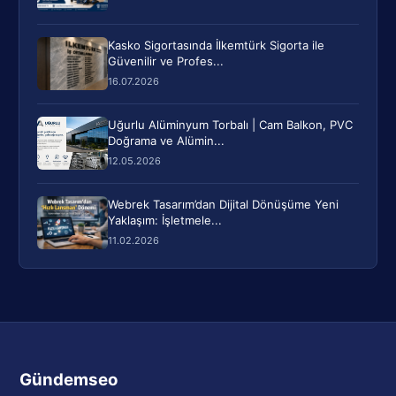
Kasko Sigortasında İlkemtürk Sigorta ile
Güvenilir ve Profes...
16.07.2026
Uğurlu Alüminyum Torbalı | Cam Balkon, PVC
Doğrama ve Alümin...
12.05.2026
Webrek Tasarım’dan Dijital Dönüşüme Yeni
Yaklaşım: İşletmele...
11.02.2026
Gündemseo