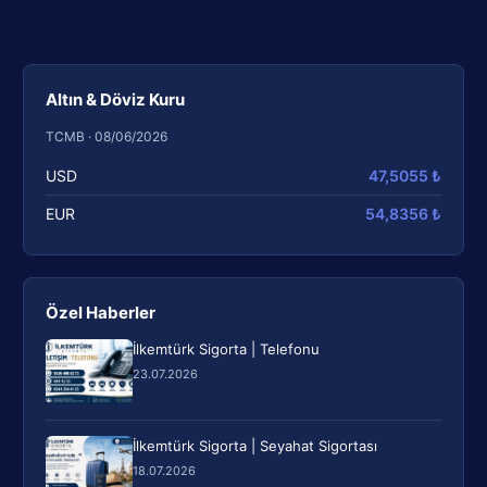
Altın & Döviz Kuru
TCMB · 08/06/2026
USD
47,5055 ₺
EUR
54,8356 ₺
Özel Haberler
İlkemtürk Sigorta | Telefonu
23.07.2026
İlkemtürk Sigorta | Seyahat Sigortası
18.07.2026