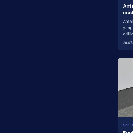
Anta
müda
Antal
yang
edil
29.07
Son D
Beyi