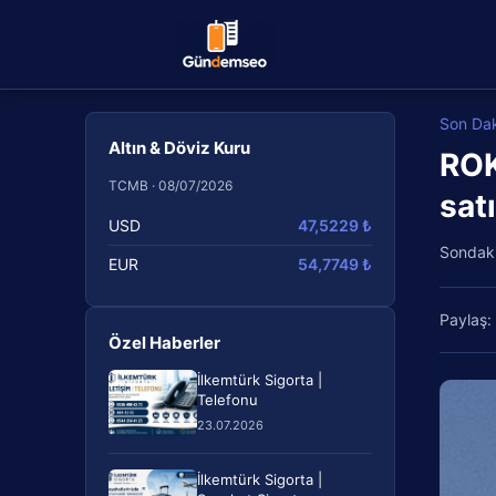
Son Da
Altın & Döviz Kuru
ROK
TCMB · 08/07/2026
satı
USD
47,5229 ₺
Sondak
EUR
54,7749 ₺
Paylaş:
Özel Haberler
İlkemtürk Sigorta |
Telefonu
23.07.2026
İlkemtürk Sigorta |