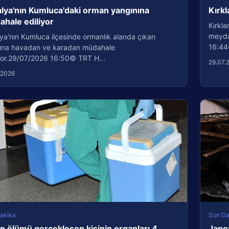
lya'nın Kumluca'daki orman yangınına
Kırkl
hale ediliyor
Kırkla
meydan
ya'nın Kumluca ilçesinde ormanlık alanda çıkan
16:44
ına havadan ve karadan müdahale
iyor.29/07/2026 16:50© TRT H...
29.07.
.2026
akika
Son Da
n ölümü gerçekleşen kişinin organları 4
Japo