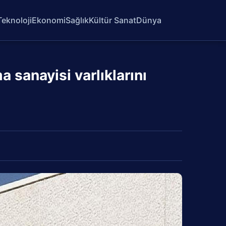
Teknoloji
Ekonomi
Sağlık
Kültür Sanat
Dünya
anayisi varlıklarını