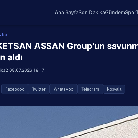
Ana Sayfa
Son Dakika
Gündem
Spor
kika
ETSAN ASSAN Group'un savunma s
n aldı
ika2
08.07.2026 18:17
Facebook
Twitter
WhatsApp
Telegram
Kopyala