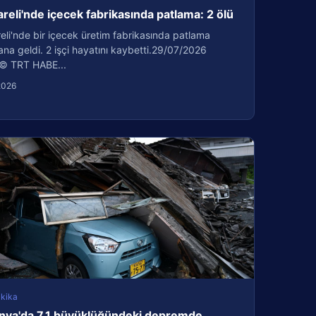
areli'nde içecek fabrikasında patlama: 2 ölü
reli'nde bir içecek üretim fabrikasında patlama
a geldi. 2 işçi hayatını kaybetti.29/07/2026
© TRT HABE...
2026
kika
nya'da 7,1 büyüklüğündeki depremde