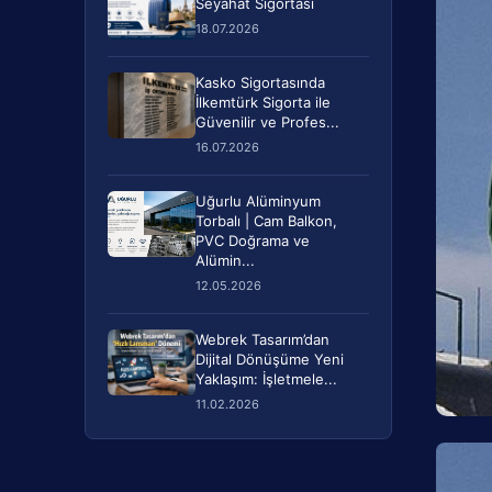
Seyahat Sigortası
18.07.2026
Kasko Sigortasında
İlkemtürk Sigorta ile
Güvenilir ve Profes...
16.07.2026
Uğurlu Alüminyum
Torbalı | Cam Balkon,
PVC Doğrama ve
Alümin...
12.05.2026
Webrek Tasarım’dan
Dijital Dönüşüme Yeni
Yaklaşım: İşletmele...
11.02.2026