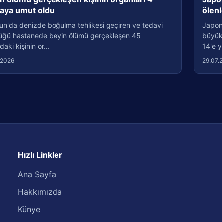
taya umut oldu
ölenl
un'da denizde boğulma tehlikesi geçiren ve tedavi
Japon
üğü hastanede beyin ölümü gerçekleşen 45
büyük
daki kişinin or...
14'e y
.2026
29.07.
Hızlı Linkler
Ana Sayfa
Hakkımızda
Künye