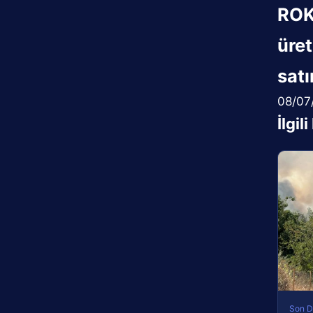
ROK
üre
satı
08/07
İlgil
Son D