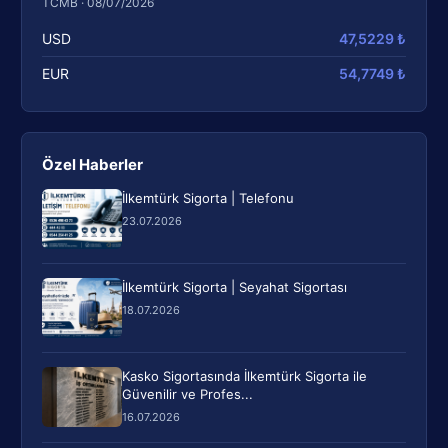
TCMB · 08/07/2026
USD
47,5229 ₺
EUR
54,7749 ₺
Özel Haberler
İlkemtürk Sigorta | Telefonu
23.07.2026
İlkemtürk Sigorta | Seyahat Sigortası
18.07.2026
Kasko Sigortasında İlkemtürk Sigorta ile
Güvenilir ve Profes...
16.07.2026