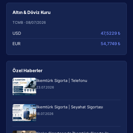
Altın & Döviz Kuru
TCMB · 08/07/2026
USD
47,5229 ₺
EUR
54,7749 ₺
Özel Haberler
İlkemtürk Sigorta | Telefonu
23.07.2026
İlkemtürk Sigorta | Seyahat Sigortası
18.07.2026