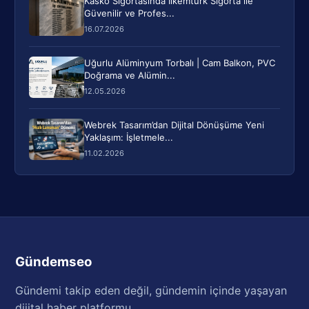
Kasko Sigortasında İlkemtürk Sigorta ile
Güvenilir ve Profes...
16.07.2026
Uğurlu Alüminyum Torbalı | Cam Balkon, PVC
Doğrama ve Alümin...
12.05.2026
Webrek Tasarım’dan Dijital Dönüşüme Yeni
Yaklaşım: İşletmele...
11.02.2026
Gündemseo
Gündemi takip eden değil, gündemin içinde yaşayan
dijital haber platformu.