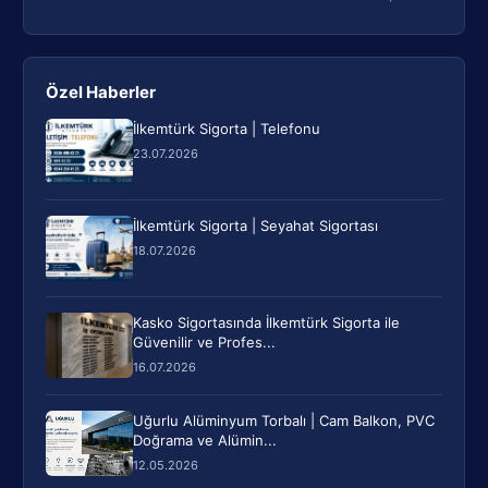
Özel Haberler
İlkemtürk Sigorta | Telefonu
23.07.2026
İlkemtürk Sigorta | Seyahat Sigortası
18.07.2026
Kasko Sigortasında İlkemtürk Sigorta ile
Güvenilir ve Profes...
16.07.2026
Uğurlu Alüminyum Torbalı | Cam Balkon, PVC
Doğrama ve Alümin...
12.05.2026