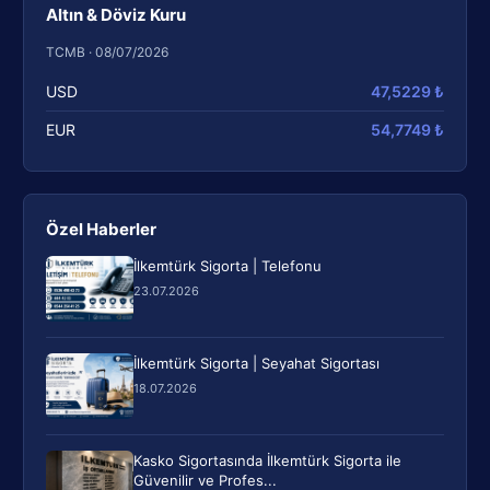
Altın & Döviz Kuru
TCMB · 08/07/2026
USD
47,5229 ₺
EUR
54,7749 ₺
Özel Haberler
İlkemtürk Sigorta | Telefonu
23.07.2026
İlkemtürk Sigorta | Seyahat Sigortası
18.07.2026
Kasko Sigortasında İlkemtürk Sigorta ile
Güvenilir ve Profes...