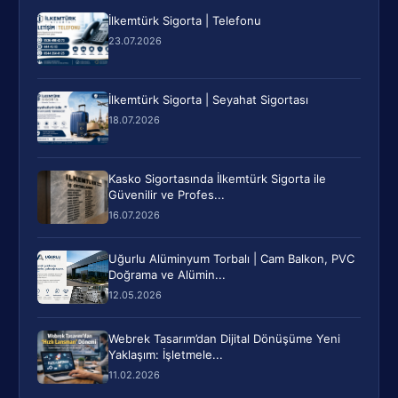
İlkemtürk Sigorta | Telefonu
23.07.2026
İlkemtürk Sigorta | Seyahat Sigortası
18.07.2026
Kasko Sigortasında İlkemtürk Sigorta ile
Güvenilir ve Profes...
16.07.2026
Uğurlu Alüminyum Torbalı | Cam Balkon, PVC
Doğrama ve Alümin...
12.05.2026
Webrek Tasarım’dan Dijital Dönüşüme Yeni
Yaklaşım: İşletmele...
11.02.2026