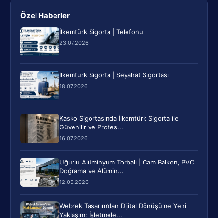
Özel Haberler
İlkemtürk Sigorta | Telefonu
23.07.2026
İlkemtürk Sigorta | Seyahat Sigortası
18.07.2026
Kasko Sigortasında İlkemtürk Sigorta ile
Güvenilir ve Profes...
16.07.2026
Uğurlu Alüminyum Torbalı | Cam Balkon, PVC
Doğrama ve Alümin...
12.05.2026
Webrek Tasarım’dan Dijital Dönüşüme Yeni
Yaklaşım: İşletmele...