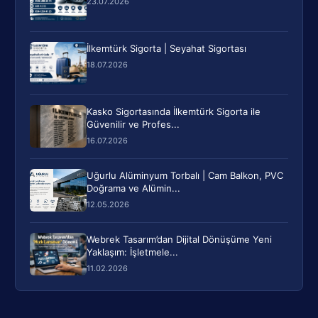
23.07.2026
İlkemtürk Sigorta | Seyahat Sigortası
18.07.2026
Kasko Sigortasında İlkemtürk Sigorta ile
Güvenilir ve Profes...
16.07.2026
Uğurlu Alüminyum Torbalı | Cam Balkon, PVC
Doğrama ve Alümin...
12.05.2026
Webrek Tasarım’dan Dijital Dönüşüme Yeni
Yaklaşım: İşletmele...
11.02.2026