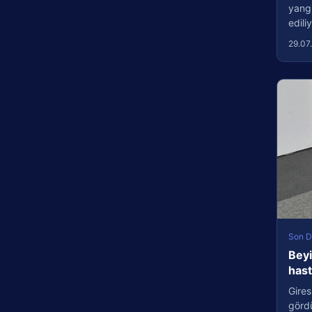
yang
edil
29.07
Son D
Beyi
has
Gires
görd