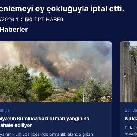
nlemeyi oy çokluğuyla iptal etti.
/2026 11:15© TRT HABER
i Haberler
akika
Son Da
lya'nın Kumluca'daki orman yangınına
Kırkl
hale ediliyor
Kırkla
meydan
ya'nın Kumluca ilçesinde ormanlık alanda çıkan