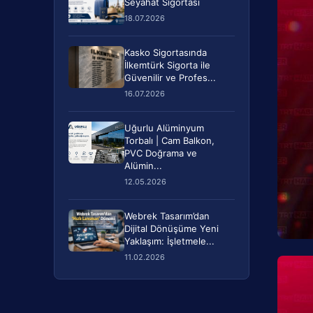
Seyahat Sigortası
18.07.2026
Kasko Sigortasında
İlkemtürk Sigorta ile
Güvenilir ve Profes...
16.07.2026
Uğurlu Alüminyum
Torbalı | Cam Balkon,
PVC Doğrama ve
Alümin...
12.05.2026
Webrek Tasarım’dan
Dijital Dönüşüme Yeni
Yaklaşım: İşletmele...
11.02.2026