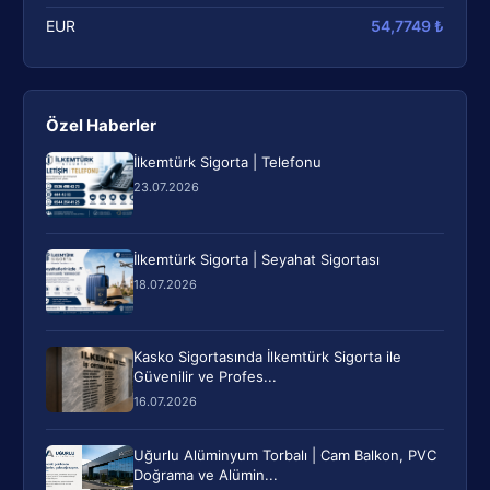
EUR
54,7749 ₺
Özel Haberler
İlkemtürk Sigorta | Telefonu
23.07.2026
İlkemtürk Sigorta | Seyahat Sigortası
18.07.2026
Kasko Sigortasında İlkemtürk Sigorta ile
Güvenilir ve Profes...
16.07.2026
Uğurlu Alüminyum Torbalı | Cam Balkon, PVC
Doğrama ve Alümin...