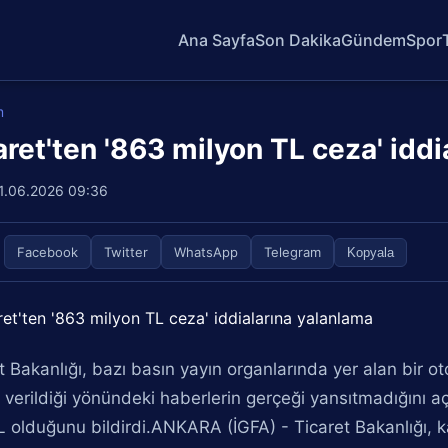
Ana Sayfa
Son Dakika
Gündem
Spor
m
aret'ten '863 milyon TL ceza' idd
1.06.2026 09:36
Facebook
Twitter
WhatsApp
Telegram
Kopyala
t Bakanlığı, bazı basın yayın organlarında yer alan bir o
 verildiği yönündeki haberlerin gerçeği yansıtmadığını a
 olduğunu bildirdi.ANKARA (İGFA) - Ticaret Bakanlığı, 