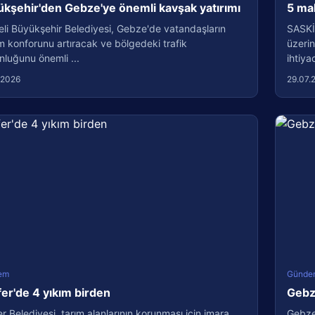
kşehir'den Gebze'ye önemli kavşak yatırımı
5 ma
li Büyükşehir Belediyesi, Gebze'de vatandaşların
SASKİ
m konforunu artıracak ve bölgedeki trafik
üzerin
luğunu önemli ...
ihtiyac
.2026
29.07.
em
Günde
fer'de 4 yıkım birden
Gebze
er Belediyesi, tarım alanlarının korunması için imara
Gebze 