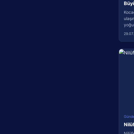
Büyü
Kocae
ulaşı
yoğun
29.07
Günd
Nilü
Nilüf