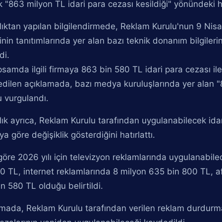
k "863 milyon TL idari para cezası kesildiği" yönündeki ha
ıktan yapılan bilgilendirmede, Reklam Kurulu'nun 9 Nisan
nin tanıtımlarında yer alan bazı teknik donanım bilgilerin
ldi.
samda ilgili firmaya 863 bin 580 TL idari para cezası il
edilen açıklamada, bazı medya kuruluşlarında yer alan "8
 vurgulandı.
ık ayrıca, Reklam Kurulu tarafından uygulanabilecek idar
a göre değişiklik gösterdiğini hatırlattı.
öre 2026 yılı için televizyon reklamlarında uygulanabil
0 TL, internet reklamlarında 8 milyon 635 bin 800 TL, af
n 580 TL olduğu belirtildi.
mada, Reklam Kurulu tarafından verilen reklam durdurma