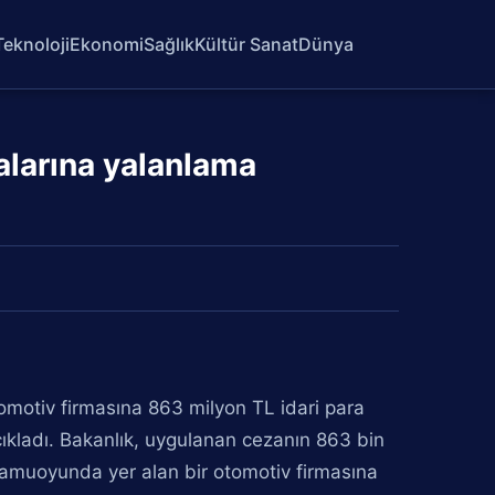
Teknoloji
Ekonomi
Sağlık
Kültür Sanat
Dünya
ialarına yalanlama
tomotiv firmasına 863 milyon TL idari para
çıkladı. Bakanlık, uygulanan cezanın 863 bin
kamuoyunda yer alan bir otomotiv firmasına