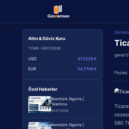
Günde
Altın & Döviz Kuru
Tic
TCMB · 08/07/2026
genel
0
USD
47,5229 ₺
EUR
54,7749 ₺
Paylaş:
Özel Haberler
İlkemtürk Sigorta |
Telefonu
Ticare
23.07.2026
cezası
580 TL
İlkemtürk Sigorta |