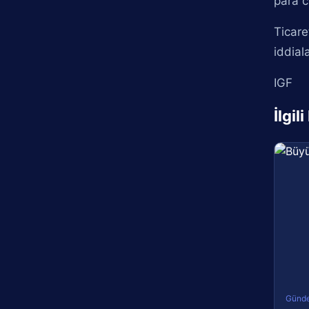
para c
Ticare
iddial
IGF
İlgil
Günd