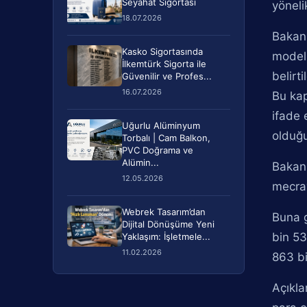
Seyahat Sigortası
yöneli
18.07.2026
Bakanl
Kasko Sigortasında
modeli
İlkemtürk Sigorta ile
belirti
Güvenilir ve Profes...
16.07.2026
Bu kap
ifade 
Uğurlu Alüminyum
olduğu
Torbalı | Cam Balkon,
PVC Doğrama ve
Alümin...
Bakanl
12.05.2026
mecray
Webrek Tasarım’dan
Buna g
Dijital Dönüşüme Yeni
bin 53
Yaklaşım: İşletmele...
11.02.2026
863 bi
Açıkla