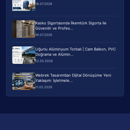
18.07.2026
Kasko Sigortasında İlkemtürk Sigorta ile
Güvenilir ve Profes...
16.07.2026
Uğurlu Alüminyum Torbalı | Cam Balkon, PVC
Doğrama ve Alümin...
12.05.2026
Webrek Tasarım’dan Dijital Dönüşüme Yeni
Yaklaşım: İşletmele...
11.02.2026