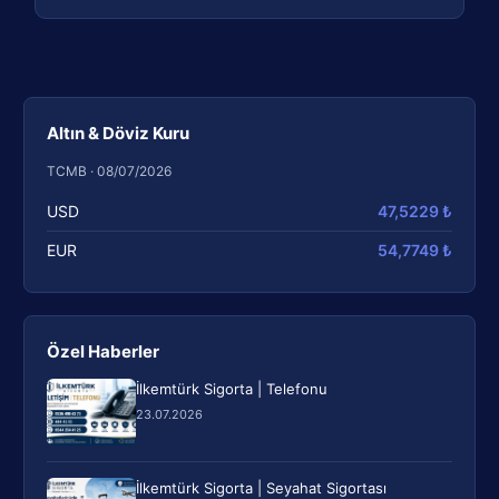
Altın & Döviz Kuru
TCMB · 08/07/2026
USD
47,5229 ₺
EUR
54,7749 ₺
Özel Haberler
İlkemtürk Sigorta | Telefonu
23.07.2026
İlkemtürk Sigorta | Seyahat Sigortası