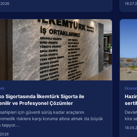
.2026
18.07.
omi
Ekono
o Sigortasında İlkemtürk Sigorta ile
Hazin
nilir ve Profesyonel Çözümler
serti
sahipleri için güvenli sürüş kadar araçlarını
Devlet
nmedik risklere karşı koruma altına almak da büyük
kira se
taşıyor....
18.05.
.2026