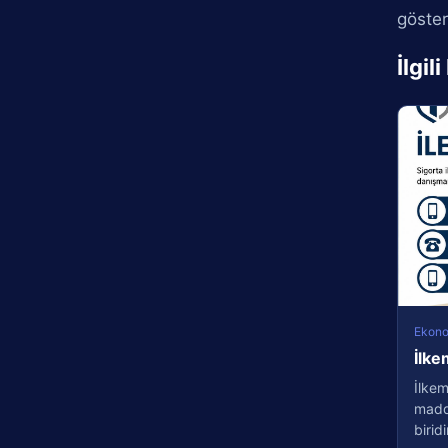
göster
İlgil
Ekon
İlke
İlkem
madd
biridir