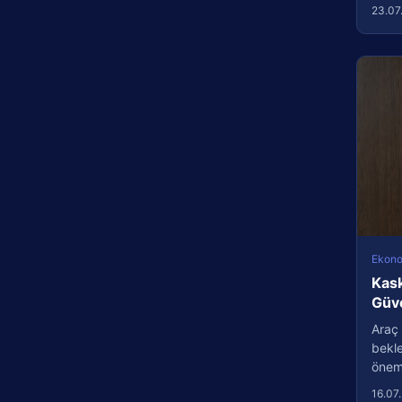
23.07
Ekon
Kask
Güve
Araç 
bekle
önem 
16.07