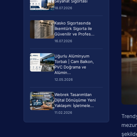
Seyahat Sigortası
18.07.2026
Kasko Sigortasında
İlkemtürk Sigorta ile
Güvenilir ve Profes...
16.07.2026
Uğurlu Alüminyum
Torbalı | Cam Balkon,
PVC Doğrama ve
Alümin...
12.05.2026
Webrek Tasarım’dan
Dijital Dönüşüme Yeni
Yaklaşım: İşletmele...
11.02.2026
Trendy
mezuni
şekild