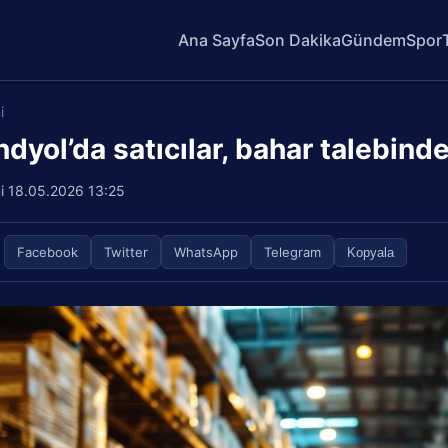
Ana Sayfa
Son Dakika
Gündem
Spor
i
ndyol’da satıcılar, bahar talebind
i
18.05.2026 13:25
Facebook
Twitter
WhatsApp
Telegram
Kopyala