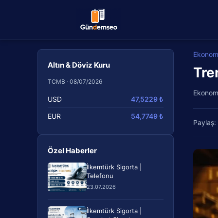
Ekonom
Altın & Döviz Kuru
Tre
TCMB · 08/07/2026
Ekonom
USD
47,5229 ₺
EUR
54,7749 ₺
Paylaş:
Özel Haberler
İlkemtürk Sigorta |
Telefonu
23.07.2026
İlkemtürk Sigorta |