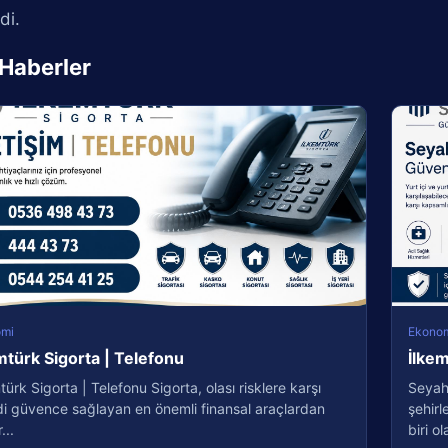
di.
i Haberler
omi
Ekono
mtürk Sigorta | Telefonu
İlkem
türk Sigorta | Telefonu Sigorta, olası risklere karşı
Seyah
i güvence sağlayan en önemli finansal araçlardan
şehirl
...
biri ola