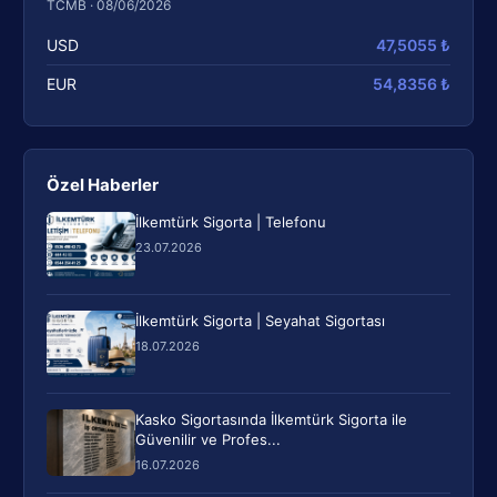
TCMB · 08/06/2026
USD
47,5055 ₺
EUR
54,8356 ₺
Özel Haberler
İlkemtürk Sigorta | Telefonu
23.07.2026
İlkemtürk Sigorta | Seyahat Sigortası
18.07.2026
Kasko Sigortasında İlkemtürk Sigorta ile
Güvenilir ve Profes...
16.07.2026