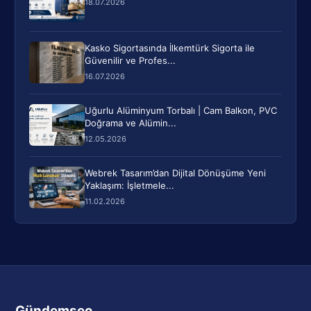
18.07.2026
Kasko Sigortasında İlkemtürk Sigorta ile
Güvenilir ve Profes...
16.07.2026
Uğurlu Alüminyum Torbalı | Cam Balkon, PVC
Doğrama ve Alümin...
12.05.2026
Webrek Tasarım’dan Dijital Dönüşüme Yeni
Yaklaşım: İşletmele...
11.02.2026
Gündemseo