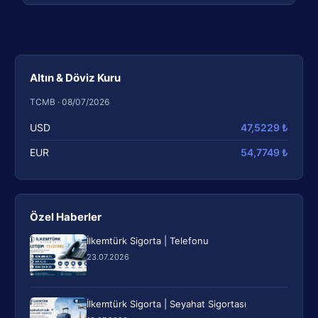
Altın & Döviz Kuru
TCMB · 08/07/2026
USD
47,5229 ₺
EUR
54,7749 ₺
Özel Haberler
İlkemtürk Sigorta | Telefonu
23.07.2026
İlkemtürk Sigorta | Seyahat Sigortası