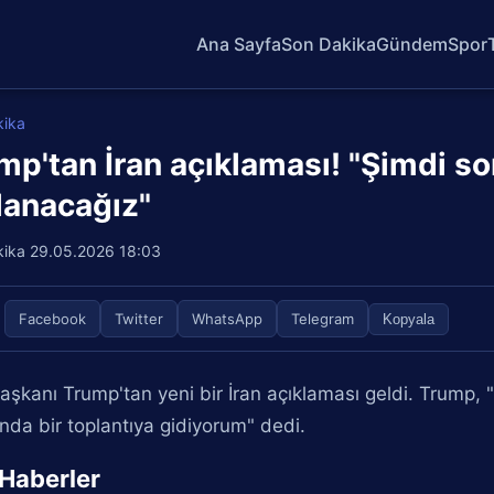
Ana Sayfa
Son Dakika
Gündem
Spor
kika
mp'tan İran açıklaması! "Şimdi so
lanacağız"
kika
29.05.2026 18:03
Facebook
Twitter
WhatsApp
Telegram
Kopyala
şkanı Trump'tan yeni bir İran açıklaması geldi. Trump,
nda bir toplantıya gidiyorum" dedi.
i Haberler