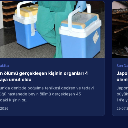
akika
Son Da
n ölümü gerçekleşen kişinin organları 4
Japo
taya umut oldu
ölenl
un'da denizde boğulma tehlikesi geçiren ve tedavi
Japon
üğü hastanede beyin ölümü gerçekleşen 45
büyük
daki kişinin or...
14'e y
.2026
29.07.