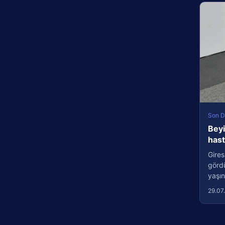
Son D
Beyi
has
Gires
görd
yaşın
29.07