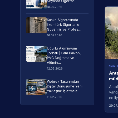
Seyahat Sigortası
18.07.2026
Kasko Sigortasında
İlkemtürk Sigorta ile
Güvenilir ve Profes...
16.07.2026
Uğurlu Alüminyum
Torbalı | Cam Balkon,
PVC Doğrama ve
Alümin...
Son D
12.05.2026
Anta
müda
Webrek Tasarım’dan
Dijital Dönüşüme Yeni
Antal
Yaklaşım: İşletmele...
yang
11.02.2026
edil
29.07