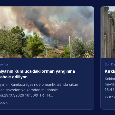
akika
Son Da
lya'nın Kumluca'daki orman yangınına
Kırkl
hale ediliyor
Kırkla
meydan
ya'nın Kumluca ilçesinde ormanlık alanda çıkan
16:44
ına havadan ve karadan müdahale
iyor.29/07/2026 16:50© TRT H...
29.07.
.2026