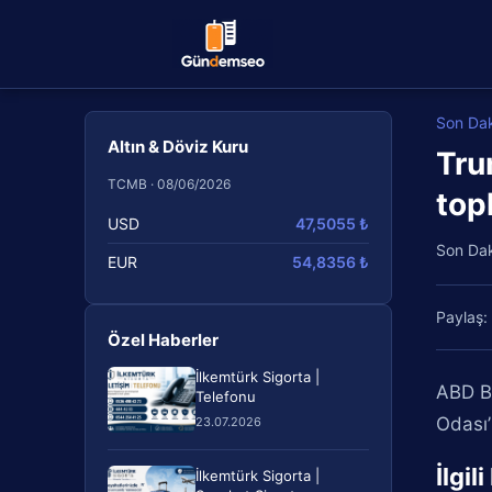
Son Da
Altın & Döviz Kuru
Tru
TCMB · 08/06/2026
top
USD
47,5055 ₺
Son Da
EUR
54,8356 ₺
Paylaş:
Özel Haberler
İlkemtürk Sigorta |
ABD Ba
Telefonu
Odası’
23.07.2026
İlgil
İlkemtürk Sigorta |