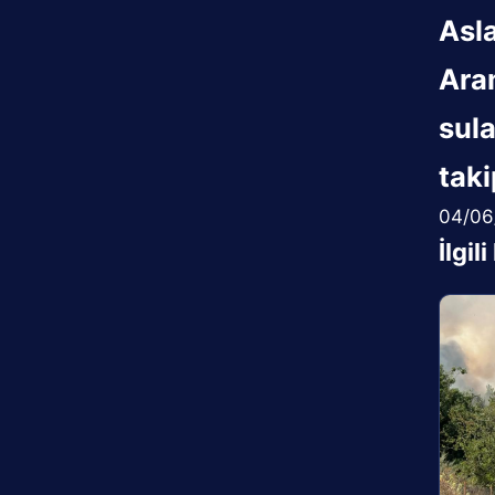
Asla
Aram
sula
taki
04/06
İlgil