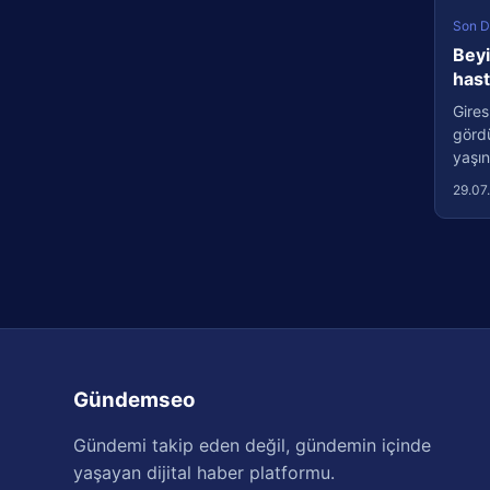
Son D
Beyi
has
Gires
görd
yaşın
29.07
Gündemseo
Gündemi takip eden değil, gündemin içinde
yaşayan dijital haber platformu.