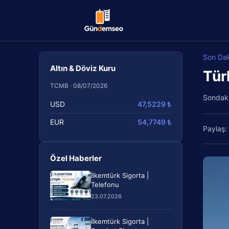
Son Da
Altın & Döviz Kuru
Tür
TCMB · 08/07/2026
Sondak
USD
47,5229 ₺
EUR
54,7749 ₺
Paylaş:
Özel Haberler
İlkemtürk Sigorta |
Telefonu
23.07.2026
İlkemtürk Sigorta |