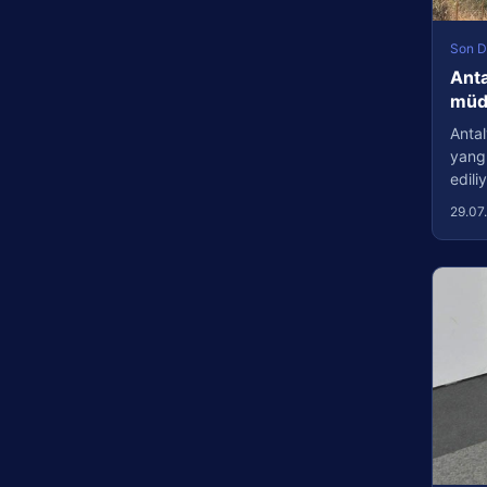
Son D
Anta
müda
Antal
yang
edil
29.07