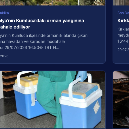
akika
Son Da
lya'nın Kumluca'daki orman yangınına
Kırkl
hale ediliyor
Kırkla
meydan
ya'nın Kumluca ilçesinde ormanlık alanda çıkan
16:44
ına havadan ve karadan müdahale
iyor.29/07/2026 16:50© TRT H...
29.07.
.2026