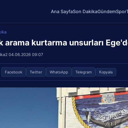
Ana Sayfa
Son Dakika
Gündem
Spor
kika
k arama kurtarma unsurları Ege'
ika2
04.06.2026 09:07
Facebook
Twitter
WhatsApp
Telegram
Kopyala