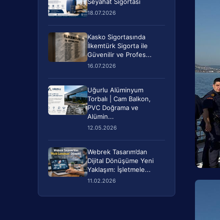
Seyahat Sigortası
18.07.2026
Kasko Sigortasında
İlkemtürk Sigorta ile
Güvenilir ve Profes...
16.07.2026
Uğurlu Alüminyum
Torbalı | Cam Balkon,
PVC Doğrama ve
Alümin...
12.05.2026
Webrek Tasarım’dan
Dijital Dönüşüme Yeni
Yaklaşım: İşletmele...
11.02.2026