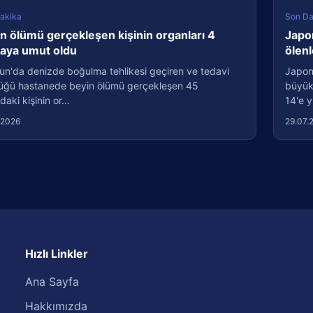
akika
Son Da
n ölümü gerçekleşen kişinin organları 4
Japo
taya umut oldu
ölenl
un'da denizde boğulma tehlikesi geçiren ve tedavi
Japon
üğü hastanede beyin ölümü gerçekleşen 45
büyük
daki kişinin or...
14'e y
.2026
29.07.
Hızlı Linkler
Ana Sayfa
Hakkımızda