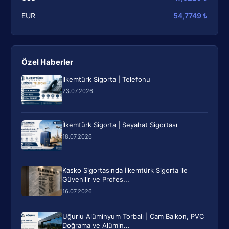
EUR
54,7749 ₺
Özel Haberler
İlkemtürk Sigorta | Telefonu
23.07.2026
İlkemtürk Sigorta | Seyahat Sigortası
18.07.2026
Kasko Sigortasında İlkemtürk Sigorta ile
Güvenilir ve Profes...
16.07.2026
Uğurlu Alüminyum Torbalı | Cam Balkon, PVC
Doğrama ve Alümin...