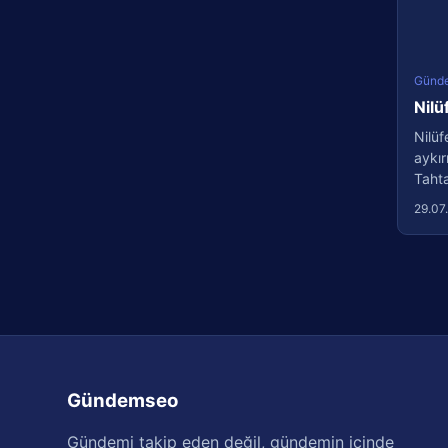
Günd
Nilü
Nilüf
aykır
Tahtal
29.07
Gündemseo
Gündemi takip eden değil, gündemin içinde