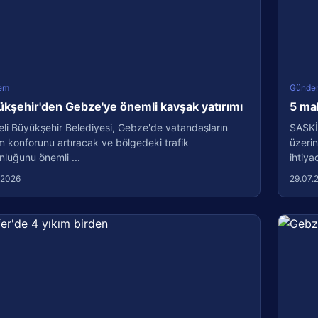
em
Günde
kşehir'den Gebze'ye önemli kavşak yatırımı
5 ma
li Büyükşehir Belediyesi, Gebze'de vatandaşların
SASKİ
m konforunu artıracak ve bölgedeki trafik
üzerin
luğunu önemli ...
ihtiyac
.2026
29.07.