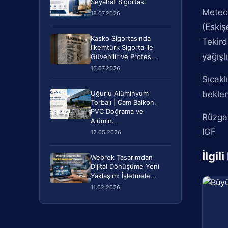
Seyahat Sigortası
Meteor
18.07.2026
(Eskiş
Kasko Sigortasında
Tekird
İlkemtürk Sigorta ile
yağışl
Güvenilir ve Profes...
16.07.2026
Sıcakl
Uğurlu Alüminyum
bekle
Torbalı | Cam Balkon,
PVC Doğrama ve
Rüzgar
Alümin...
IGF
12.05.2026
İlgil
Webrek Tasarım’dan
Dijital Dönüşüme Yeni
Yaklaşım: İşletmele...
11.02.2026