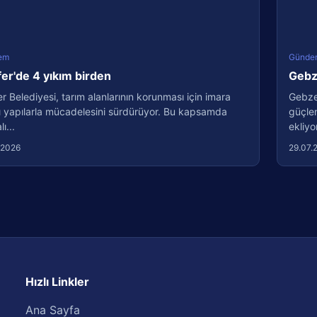
em
Günde
fer'de 4 yıkım birden
Gebze
er Belediyesi, tarım alanlarının korunması için imara
Gebze 
ı yapılarla mücadelesini sürdürüyor. Bu kapsamda
güçlen
ı...
ekliyo
.2026
29.07.
Hızlı Linkler
Ana Sayfa