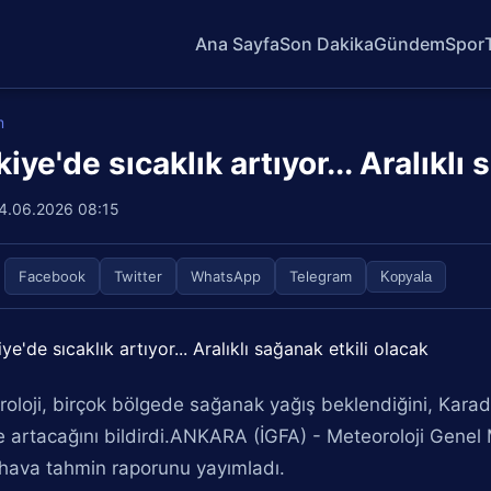
Ana Sayfa
Son Dakika
Gündem
Spor
m
iye'de sıcaklık artıyor... Aralıklı
4.06.2026 08:15
Facebook
Twitter
WhatsApp
Telegram
Kopyala
oloji, birçok bölgede sağanak yağış beklendiğini, Karaden
e artacağını bildirdi.ANKARA (İGFA) - Meteoroloji Gen
n hava tahmin raporunu yayımladı.