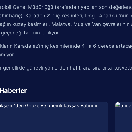
oloji Genel Müdürlüğü tarafından yapılan son değerlend
ehir hariç), Karadeniz'in iç kesimleri, Doğu Anadolu'nun ku
ağ'ın kuzey kesimleri, Malatya, Muş ve Van çevrelerinin 
ı geçeceği tahmin ediliyor.
ıkların Karadeniz'in iç kesimlerinde 4 ila 6 derece artacağ
nmiyor.
 genellikle güneyli yönlerden hafif, ara sıra orta kuvvet
i Haberler