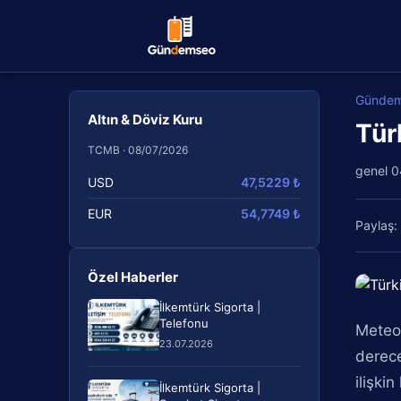
Günde
Altın & Döviz Kuru
Türk
TCMB · 08/07/2026
genel
0
USD
47,5229 ₺
EUR
54,7749 ₺
Paylaş:
Özel Haberler
İlkemtürk Sigorta |
Telefonu
Meteor
23.07.2026
derec
ilişki
İlkemtürk Sigorta |