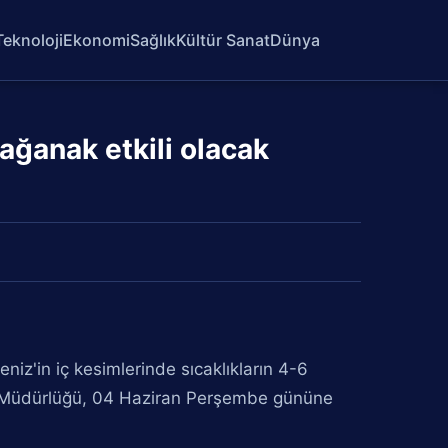
Teknoloji
Ekonomi
Sağlık
Kültür Sanat
Dünya
 sağanak etkili olacak
iz'in iç kesimlerinde sıcaklıkların 4-6
el Müdürlüğü, 04 Haziran Perşembe gününe