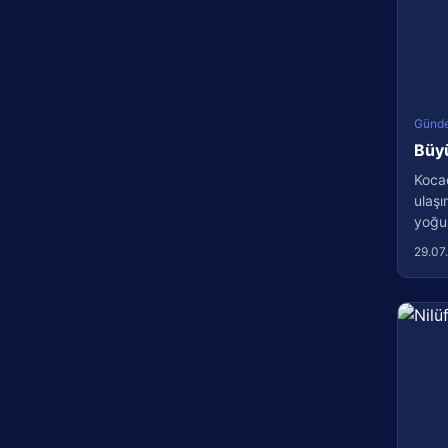
Günd
Büyü
Kocae
ulaşı
yoğun
29.07