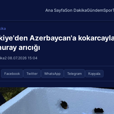
Ana Sayfa
Son Dakika
Gündem
Spor
kika
kiye'den Azerbaycan'a kokarcayla
uray arıcığı
ika2
08.07.2026 15:04
Facebook
Twitter
WhatsApp
Telegram
Kopyala