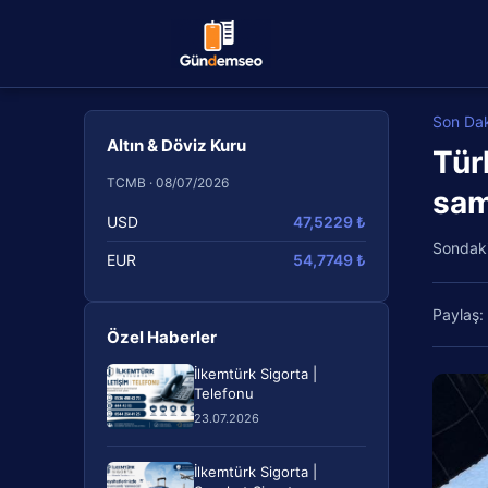
Son Da
Altın & Döviz Kuru
Tür
TCMB · 08/07/2026
sam
USD
47,5229 ₺
Sondak
EUR
54,7749 ₺
Paylaş:
Özel Haberler
İlkemtürk Sigorta |
Telefonu
23.07.2026
İlkemtürk Sigorta |