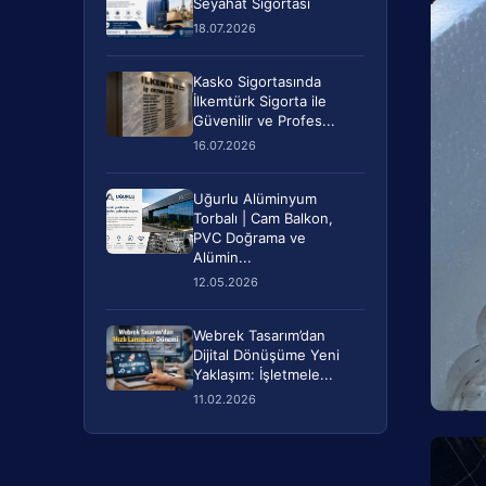
Seyahat Sigortası
18.07.2026
Kasko Sigortasında
İlkemtürk Sigorta ile
Güvenilir ve Profes...
16.07.2026
Uğurlu Alüminyum
Torbalı | Cam Balkon,
PVC Doğrama ve
Alümin...
12.05.2026
Webrek Tasarım’dan
Dijital Dönüşüme Yeni
Yaklaşım: İşletmele...
11.02.2026