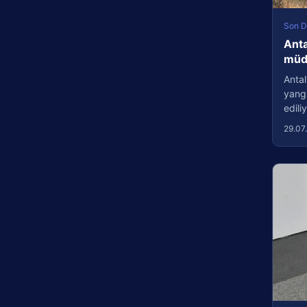
Son D
Anta
müda
Antal
yang
edil
29.07