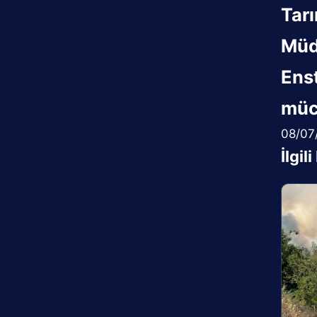
Tarı
Müd
Enst
müc
08/07
İlgil