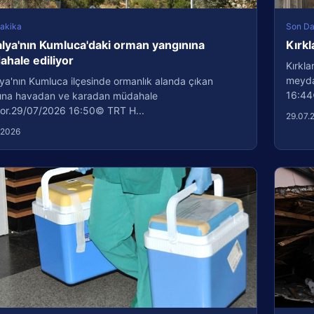
akika
Son Da
lya'nın Kumluca'daki orman yangınına
Kırkl
hale ediliyor
Kırkla
meydan
ya'nın Kumluca ilçesinde ormanlık alanda çıkan
16:44
ına havadan ve karadan müdahale
iyor.29/07/2026 16:50© TRT H...
29.07.
.2026