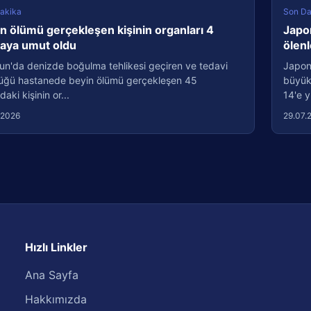
akika
Son Da
n ölümü gerçekleşen kişinin organları 4
Japo
taya umut oldu
ölenl
un'da denizde boğulma tehlikesi geçiren ve tedavi
Japon
üğü hastanede beyin ölümü gerçekleşen 45
büyük
daki kişinin or...
14'e y
.2026
29.07.
Hızlı Linkler
Ana Sayfa
Hakkımızda