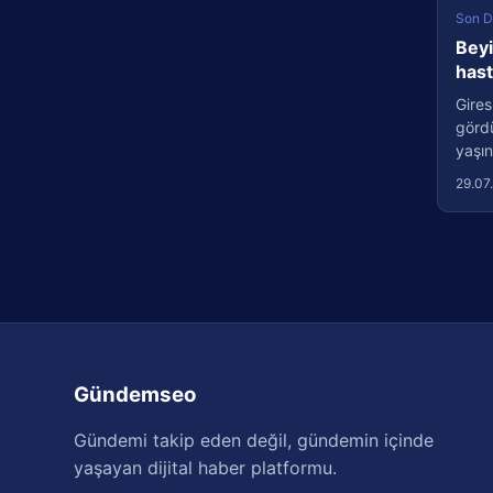
Son D
Beyi
has
Gires
görd
yaşın
29.07
Gündemseo
Gündemi takip eden değil, gündemin içinde
yaşayan dijital haber platformu.