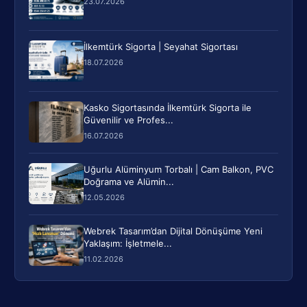
23.07.2026
İlkemtürk Sigorta | Seyahat Sigortası
18.07.2026
Kasko Sigortasında İlkemtürk Sigorta ile
Güvenilir ve Profes...
16.07.2026
Uğurlu Alüminyum Torbalı | Cam Balkon, PVC
Doğrama ve Alümin...
12.05.2026
Webrek Tasarım’dan Dijital Dönüşüme Yeni
Yaklaşım: İşletmele...
11.02.2026